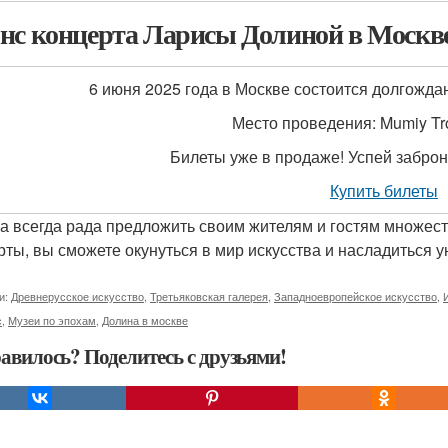
нс концерта Ларисы Долиной в Москв
6 июня 2025 года в Москве состоится долгожд
Место проведения: Mumiy Tro
Билеты уже в продаже! Успей заброн
Купить билеты
а всегда рада предложить своим жителям и гостям множест
рты, вы сможете окунуться в мир искусства и насладиться
и:
Древнерусское искусство
,
Третьяковская галерея
,
Западноевропейское искусство
,
с
,
Музеи по эпохам
,
Долина в москве
авилось? Поделитесь с друзьями!