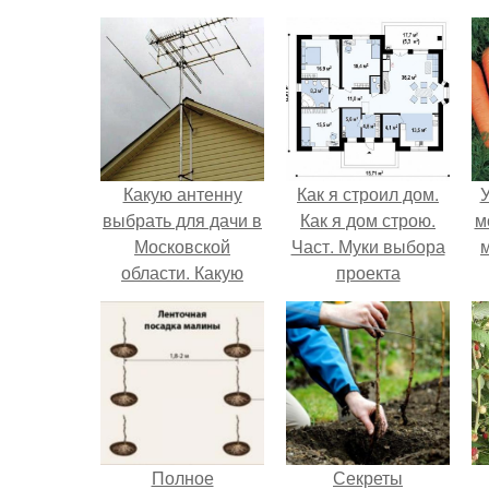
Какую антенну
Как я строил дом.
У
выбрать для дачи в
Как я дом строю.
м
Московской
Част. Муки выбора
области. Какую
проекта
антенну лучше
поставить на даче
недалеко от города
Полное
Секреты