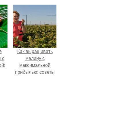
е
Как выращивать
 с
малину с
ой:
максимальной
прибылью: советы
для начинающих