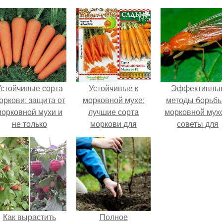
стойчивые сорта
Устойчивые к
Эффективны
оркови: защита от
морковной мухе:
методы борьбы
морковной мухи и
лучшие сорта
морковной мух
не только
моркови для
советы для
Подмосковья
садоводов
Как вырастить
Полное