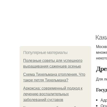
Как
Москв
множе
Популярные материалы
некот
Полезные советы для успешного
Дре
выращивания саженцев осенью
Схема Тихельмана отопления. Что
Для л
такое петля Тихельмана?
Госу
Аркоксиа: современный подход к
лечению воспалительных
Адр
заболеваний суставов
Осн