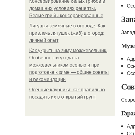
Консервирование белых грибов в
Осо
домашних условиях рецепты.
Зап
Белые грибы консервированные
Лягушки земляные в огороде. Как
Запад
привлечь лягушек (жаб) в огород:
личный опыт
Музе
Как укрыть на зиму можжевельник.
Особенности ухода за
Адр
можжевельником осенью и при
Осн
подготовке к зиме — общие советы
Осо
и рекомендации
Сов
Осенние клубники: как правильно
посадить их в открытый грунт
Совре
Гара
Адр
Осн