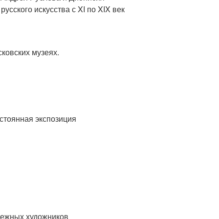
сского искусства с XI по XIX век
ковских музеях.
стоянная экспозиция
бежных художников