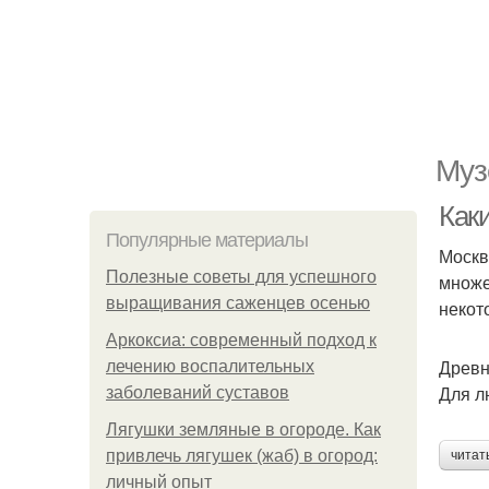
Муз
Как
Популярные материалы
Москв
Полезные советы для успешного
множе
выращивания саженцев осенью
некот
Аркоксиа: современный подход к
Древн
лечению воспалительных
Для л
заболеваний суставов
Лягушки земляные в огороде. Как
привлечь лягушек (жаб) в огород:
читат
личный опыт