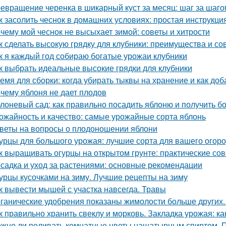
евращение черенка в шикарный куст за месяц: шаг за шаго
к засолить чеснок в домашних условиях: простая инструкци
чему мой чеснок не высыхает зимой: советы и хитрости
к сделать высокую грядку для клубники: преимущества и со
к я каждый год собираю богатые урожаи клубники
к выбрать идеальные высокие грядки для клубники
емя для сборки: когда убирать тыквы на хранение и как доб
чему яблоня не дает плодов
лоневый сад: как правильно посадить яблоню и получить 
ожайность и качество: самые урожайные сорта яблонь
веты на вопросы о плодоношении яблони
урцы для большого урожая: лучшие сорта для вашего огор
к выращивать огурцы на открытом грунте: практические со
садка и уход за растениями: основные рекомендации
урцы кусочками на зиму. Лучшие рецепты на зиму
к вывести мышей с участка навсегда. Травы
ганические удобрения показаны жимолости больше других.
к правильно хранить свеклу и морковь. Закладка урожая: ка
жно ли поливать комнатные цветы нашатырным спиртом. 