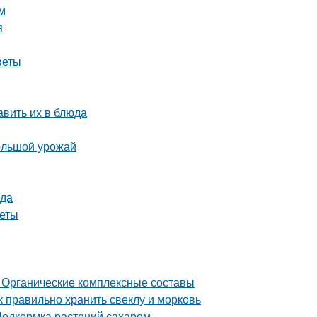
м
я
веты
авить их в блюда
большой урожай
ода
веты
 Органические комплексные составы
к правильно хранить свеклу и морковь
Подкормка растений сахаром