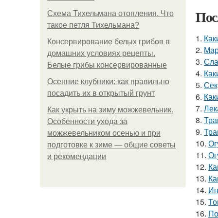
Пос
Схема Тихельмана отопления. Что
такое петля Тихельмана?
1.
Как
Консервирование белых грибов в
2.
Мар
домашних условиях рецепты.
3.
Сла
Белые грибы консервированные
4.
Как
Осенние клубники: как правильно
5.
Сек
посадить их в открытый грунт
6.
Как
7.
Лек
Как укрыть на зиму можжевельник.
8.
Тра
Особенности ухода за
9.
Тра
можжевельником осенью и при
10.
Ог
подготовке к зиме — общие советы
11.
Ог
и рекомендации
12.
Ка
13.
Ка
14.
Ин
15.
То
16.
По