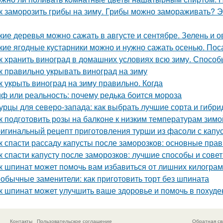
к заморозить грибы на зиму. Грибы можно замораживать? Э
кие деревья можно сажать в августе и сентябре. Зелень и 
кие ягодные кустарники можно и нужно сажать осенью. Пос
к хранить виноград в домашних условиях всю зиму. Способ
к правильно укрывать виноград на зиму
к укрыть виноград на зиму правильно. Когда
ф или реальность: почему редька боится мороза
урцы для северо-запада: как выбрать лучшие сорта и гибр
к подготовить розы на балконе к низким температурам зимо
игинальный рецепт приготовления турши из фасоли с капу
к спасти рассаду капусты после заморозков: основные пр
к спасти капусту после заморозков: лучшие способы и сове
к шпинат может помочь вам избавиться от лишних килогра
обычные заменители: как приготовить торт без шпината
к шпинат может улучшить ваше здоровье и помочь в похуде
Контакты
Пользовательское соглашение
Обратная св