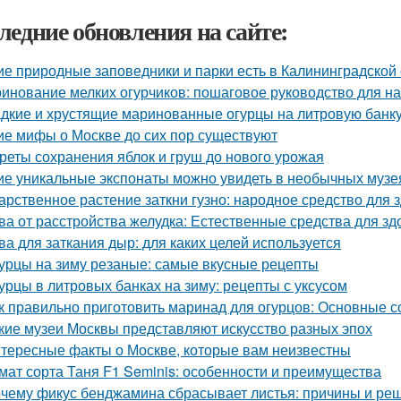
ледние обновления на сайте:
ие природные заповедники и парки есть в Калининградской
инование мелких огурчиков: пошаговое руководство для 
дкие и хрустящие маринованные огурцы на литровую банку
ие мифы о Москве до сих пор существуют
реты сохранения яблок и груш до нового урожая
ие уникальные экспонаты можно увидеть в необычных музе
арственное растение заткни гузно: народное средство для 
ва от расстройства желудка: Естественные средства для 
ва для заткания дыр: для каких целей используется
урцы на зиму резаные: самые вкусные рецепты
урцы в литровых банках на зиму: рецепты с уксусом
к правильно приготовить маринад для огурцов: Основные с
кие музеи Москвы представляют искусство разных эпох
тересные факты о Москве, которые вам неизвестны
мат сорта Таня F1 Seminis: особенности и преимущества
чему фикус бенджамина сбрасывает листья: причины и ре