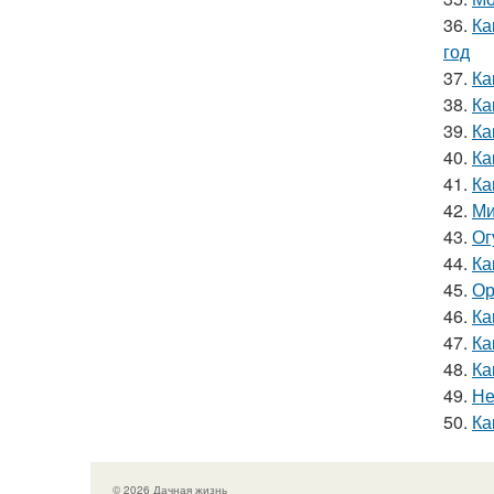
36.
Ка
год
37.
Ка
38.
Ка
39.
Ка
40.
Ка
41.
Ка
42.
Ми
43.
Ог
44.
Ка
45.
Ор
46.
Ка
47.
Ка
48.
Ка
49.
Не
50.
Ка
© 2026 Дачная жизнь