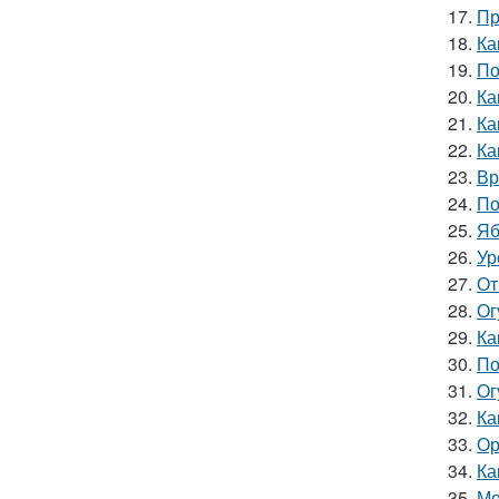
17.
Пр
18.
Ка
19.
По
20.
Ка
21.
Ка
22.
Ка
23.
Вр
24.
По
25.
Яб
26.
Ур
27.
От
28.
Ог
29.
Ка
30.
По
31.
Ог
32.
Ка
33.
Ор
34.
Ка
35.
Мо