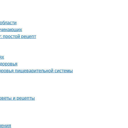
 области
начинающих
: простой рецепт
ях
здоровья
здоровья пищеварительной системы
оветы и рецепты
шения