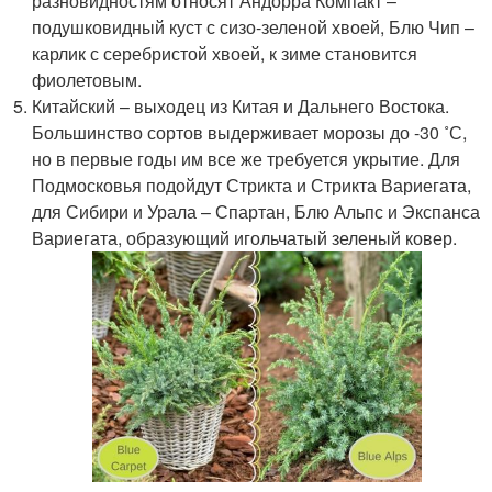
разновидностям относят Андорра Компакт –
подушковидный куст с сизо-зеленой хвоей, Блю Чип –
карлик с серебристой хвоей, к зиме становится
фиолетовым.
Китайский – выходец из Китая и Дальнего Востока.
Большинство сортов выдерживает морозы до -30 ˚С,
но в первые годы им все же требуется укрытие. Для
Подмосковья подойдут Стрикта и Стрикта Вариегата,
для Сибири и Урала – Спартан, Блю Альпс и Экспанса
Вариегата, образующий игольчатый зеленый ковер.