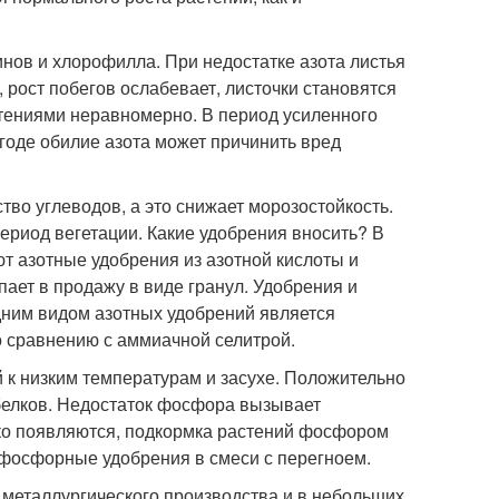
нов и хлорофилла. При недостатке азота листья
 рост побегов ослабевает, листочки становятся
стениями неравномерно. В период усиленного
годе обилие азота может причинить вред
тво углеводов, а это снижает морозостойкость.
период вегетации. Какие удобрения вносить? В
т азотные удобрения из азотной кислоты и
ает в продажу в виде гранул. Удобрения и
ним видом азотных удобрений является
о сравнению с аммиачной селитрой.
к низким температурам и засухе. Положительно
 белков. Недостаток фосфора вызывает
ько появляются, подкормка растений фосфором
 фосфорные удобрения в смеси с перегноем.
 металлургического производства и в небольших