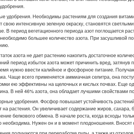
удобрения.
ые удобрения. Необходимы растениям для создания витами
т свою интенсивную зеленую окраску, становятся светлыми,
е. В период вегетационного периода азот поглощается ра
 необходимо большее количество азота. При засушливой по
нию.
таток азота не дает растению накопить достаточное количес
нний период избыток азота может причинить вред, затянув 
ремя нужно ввести калийное и фосфорное питание. Получаю
ка. Чаще всего применяется аммиачная селитра, она поступ
рмки ею эффективны на щелочных и кислых почвах. Еще од
ина. В ней 46% азота, она обладает лучшими свойствами п
рные удобрения. Фосфор повышает устойчивость растений 
т на растения. Он увеличивает содержание жиров, сахара,
ение белкового обмена. В начале роста, когда всходы тол
о необходима. Нужен он и в момент плодоношения. Вносят
ения получаются при переработке руды, а также из отходов