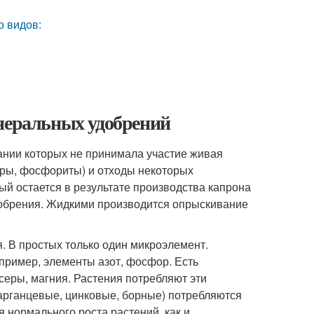
о видов:
инеральных удобрений
ании которых не принимала участие живая
тры, фосфориты) и отходы некоторых
й остается в результате производства капрона
добрения. Жидкими производится опрыскивание
. В простых только один микроэлемент.
пример, элементы азот, фосфор. Есть
 серы, магния. Растения потребляют эти
арганцевые, цинковые, борные) потребляются
 нормального роста растений, как и