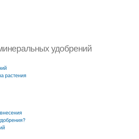
 минеральных удобрений
ний
на растения
 внесения
удобрения?
ий