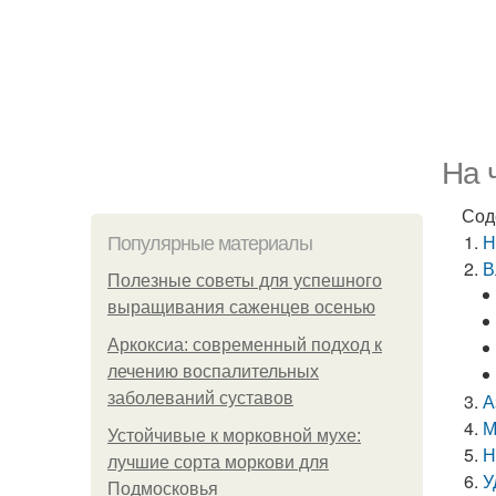
На 
Сод
Н
Популярные материалы
В
Полезные советы для успешного
выращивания саженцев осенью
Аркоксиа: современный подход к
лечению воспалительных
заболеваний суставов
А
М
Устойчивые к морковной мухе:
Н
лучшие сорта моркови для
У
Подмосковья