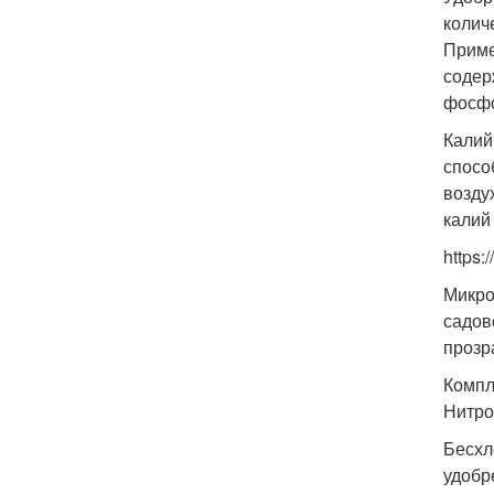
колич
Приме
содер
фосфо
Калий
спосо
возду
калий
https
Микро
садов
прозр
Компл
Нитро
Бесхл
удобр