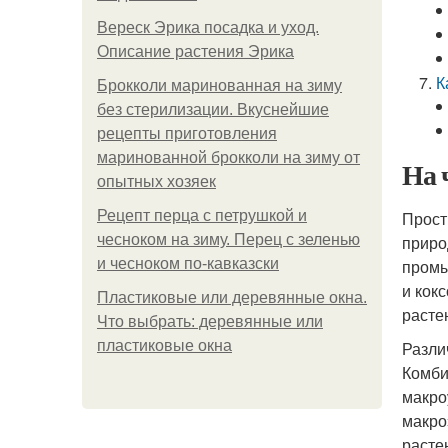
Вереск Эрика посадка и уход.
Описание растения Эрика
К
Брокколи маринованная на зиму
без стерилизации. Вкуснейшие
рецепты приготовления
маринованной брокколи на зиму от
На 
опытных хозяек
Рецепт перца с петрушкой и
Прост
чесноком на зиму. Перец с зеленью
приро
и чесноком по-кавказски
промы
и кок
Пластиковые или деревянные окна.
расте
Что выбрать: деревянные или
пластиковые окна
Разли
Комби
макро
макро
расте