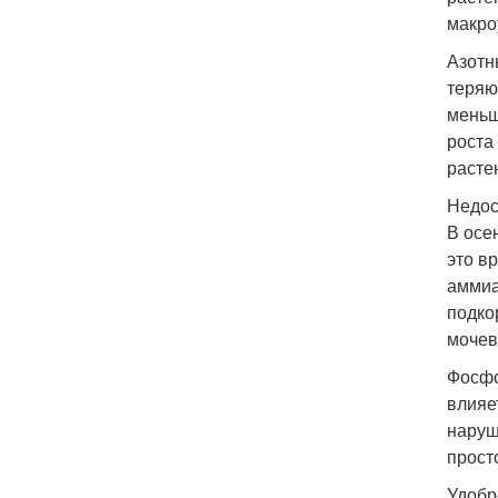
макро
Азотн
теряю
меньш
роста
расте
Недос
В осе
это в
аммиа
подко
мочев
Фосфо
влияе
наруш
прост
Удобр