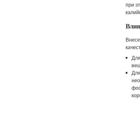
при э
калий
Влия
Внесе
качес
Для
вещ
Для
нео
фос
кор