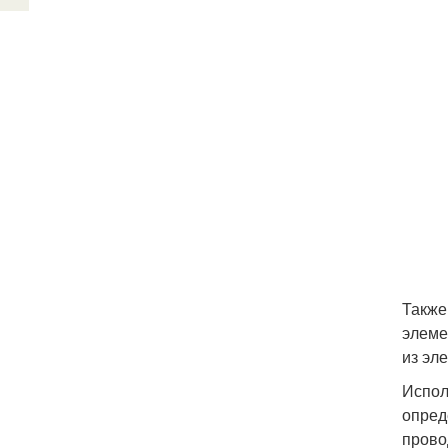
Также
элеме
из эл
Испол
опред
прово