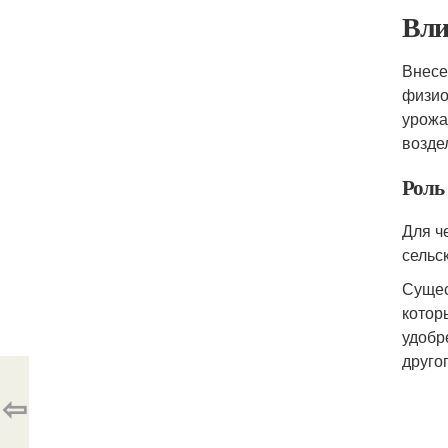
Вли
Внесе
физио
урожа
возде
Роль
Для ч
сельс
Сущес
котор
удобр
друго
⇦