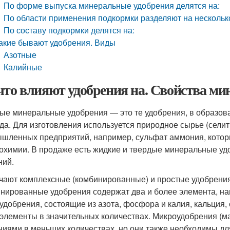
По форме выпуска минеральные удобрения делятся на:
По области применения подкормки разделяют на нескольк
По составу подкормки делятся на:
акие бывают удобрения. Виды
Азотные
Калийные
что влияют удобрения на. Свойства м
ые минеральные удобрения — это те удобрения, в образов
да. Для изготовления используется природное сырье (сели
шленных предприятий, например, сульфат аммония, которы
сохимии. В продаже есть жидкие и твердые минеральные у
ний.
чают комплексные (комбинированные) и простые удобрения
нированные удобрения содержат два и более элемента, на
удобрения, состоящие из азота, фосфора и калия, кальция,
элементы в значительных количествах. Микроудобрения (м
ниями в меньших количествах, но они также необходимы для