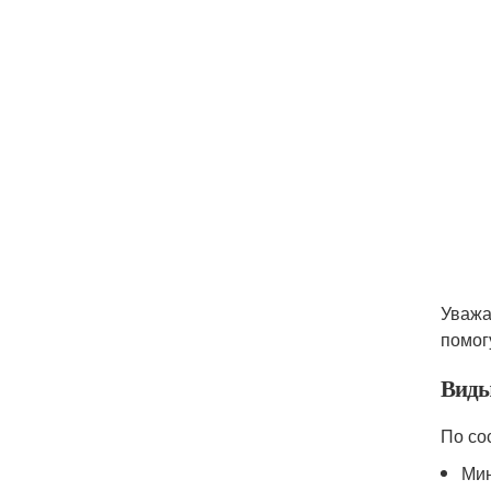
Уважа
помог
Виды
По со
Мин