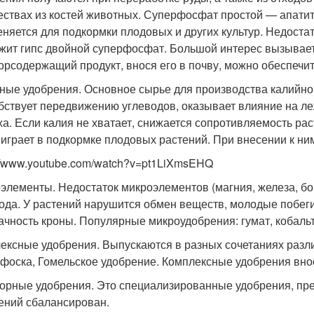
ествах из костей животных. Суперфосфат простой — апатит
няется для подкормки плодовых и других культур. Недостат
жит гипс двойной суперфосфат. Большой интерес вызывае
рсодержащий продукт, внося его в почву, можно обеспечит
ные удобрения. Основное сырье для производства калийно
бствует передвижению углеводов, оказывает влияние на леж
ха. Если калия не хватает, снижается сопротивляемость ра
 играет в подкормке плодовых растений. При внесении к н
://www.youtube.com/watch?v=pt1LiXmsEHQ
элементы. Недостаток микроэлементов (магния, железа, бора
ода. У растений нарушится обмен веществ, молодые побеги 
ачность кроны. Популярные микроудобрения: гумат, кобальт
ексные удобрения. Выпускаются в разных сочетаниях раз
фоска, Гомельское удобрение. Комплексные удобрения вносят
орные удобрения. Это специализированные удобрения, пре
ений сбалансирован.