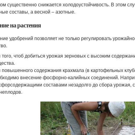
том существенно снижается холодоустойчивость. В этом сл
ные составы, а весной – азотные.
ние на растения
ние удобрений позволяет не только регулировать урожайно
тво.
 того, чтоб добиться урожая зерновых с высоким содержан
ества.
 повышенного содержания крахмала (в картофельных клуб
бходимо внесение фосфорно-калийных соединений. Напри
форсодержащими составами незадолго до сбора урожая, с
неплодов.