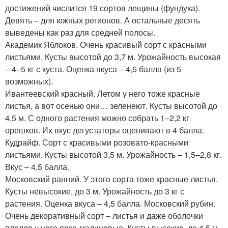
достижений числится 19 сортов лещины (фундука).
Девять – для южных регионов. А остальные десять
выведены как раз для средней полосы.
Академик Яблоков. Очень красивый сорт с красными
листьями. Кусты высотой до 3,7 м. Урожайность высокая
– 4–5 кг с куста. Оценка вкуса – 4,5 балла (из 5
возможных).
Ивантеевский красный. Летом у него тоже красные
листья, а вот осенью они… зеленеют. Кусты высотой до
4,5 м. С одного растения можно собрать 1–2,2 кг
орешков. Их вкус дегустаторы оценивают в 4 балла.
Кудрайф. Сорт с красивыми розовато-красными
листьями. Кусты высотой 3,5 м. Урожайность – 1,5–2,8 кг.
Вкус – 4,5 балла.
Московский ранний. У этого сорта тоже красные листья.
Кусты невысокие, до 3 м. Урожайность до 3 кг с
растения. Оценка вкуса – 4,5 балла. Московский рубин.
Очень декоративный сорт – листья и даже оболочки
плодов у него ярко-малиновые. Кусты высокие, до 4,5 м.