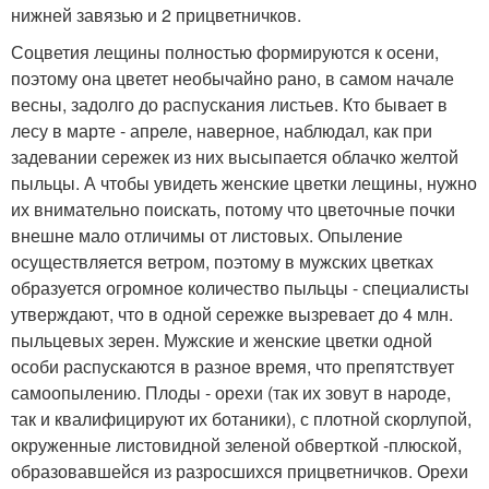
нижней завязью и 2 прицветничков.
Соцветия лещины полностью формируются к осени,
поэтому она цветет необычайно рано, в самом начале
весны, задолго до распускания листьев. Кто бывает в
лесу в марте - апреле, наверное, наблюдал, как при
задевании сережек из них высыпается облачко желтой
пыльцы. А чтобы увидеть женские цветки лещины, нужно
их внимательно поискать, потому что цветочные почки
внешне мало отличимы от листовых. Опыление
осуществляется ветром, поэтому в мужских цветках
образуется огромное количество пыльцы - специалисты
утверждают, что в одной сережке вызревает до 4 млн.
пыльцевых зерен. Мужские и женские цветки одной
особи распускаются в разное время, что препятствует
самоопылению. Плоды - орехи (так их зовут в народе,
так и квалифицируют их ботаники), с плотной скорлупой,
окруженные листовидной зеленой обверткой -плюской,
образовавшейся из разросшихся прицветничков. Орехи