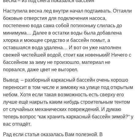
весна – из под снега показался бассейн
Наступила весна лед внутри начал подтаивать. Оттаяли
боковые отверстия для подключения насоса,
постепенно вода сама собой потихоньку слилась до
минимума… Далее в остатки воды была добавлена
хлорка и моющее средство и бассейн помыт, а
оставшаяся вода удалена… И вот он уже наполнен
свежей чистейшей водой, стоит как новенький! Ничего с
бассейном за зиму не произошло, материал не
порвался, даже цвет не выгорел.
Вывод – разборный каркасный бассейн очень хорошо
переносит в том числе и зимовку на улице под открытым
небом. Хотя если такая возможность есть сверху его
лучше ещё накрыть каким нибудь строительным тентом
от случайных механических повреждений. И думаю
теперь вопрос “как хранить каркасный бассейн зимой?” у
вас отпадёт.
Рад если статья оказалась Вам полезной. В