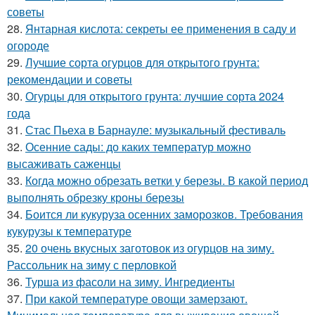
советы
28.
Янтарная кислота: секреты ее применения в саду и
огороде
29.
Лучшие сорта огурцов для открытого грунта:
рекомендации и советы
30.
Огурцы для открытого грунта: лучшие сорта 2024
года
31.
Стас Пьеха в Барнауле: музыкальный фестиваль
32.
Осенние сады: до каких температур можно
высаживать саженцы
33.
Когда можно обрезать ветки у березы. В какой период
выполнять обрезку кроны березы
34.
Боится ли кукуруза осенних заморозков. Требования
кукурузы к температуре
35.
20 очень вкусных заготовок из огурцов на зиму.
Рассольник на зиму с перловкой
36.
Турша из фасоли на зиму. Ингредиенты
37.
При какой температуре овощи замерзают.