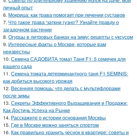
5.
Советы по длительному хранению яблок на даче: мой
личный опыт
6.
Мокрица: как трава помогает при лечении суставов
7.
Что такое трава 'заткни гузно'? Узнайте правду о
загадочном растении
8.
Огурцы в литровых банках на зиму: рецепты с уксусом
9.
Интересные факты о Москве, которые вам
неизвестны
10.
Семена САДОВИТА томат Таня F1: 5 семечек для
вашего сада
11.
Семена томата детерминантного таня F1 SEMINIS:
как добиться высокого урожая
12.
Весенняя помощь: что делать с мультифлорами
после зимы
13.
Секреты Эффективного Выращивания и Продажи:
Как Достичь Успеха на Рынке
14.
Расскажите о истории основания Москвы
15.
Где в Москве можно заняться спортом
16.
Как правильно хранить чеснок в квартире: советы и