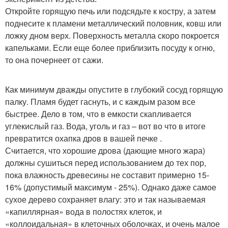
Откройте горящую печь или подсядьте к костру, а затем
поднесите к пламени металлический половник, ковш или
ложку дном верх. Поверхность металла скоро покроется
капельками. Если еще более приблизить посуду к огню,
то она почернеет от сажи.
Как минимум дважды опустите в глубокий сосуд горящую
палку. Пламя будет гаснуть, и с каждым разом все
быстрее. Дело в том, что в емкости скапливается
углекислый газ. Вода, уголь и газ – вот во что в итоге
превратится охапка дров в вашей печке .
Считается, что хорошие дрова (дающие много жара)
должны сушиться перед использованием до тех пор,
пока влажность древесины не составит примерно 15-
16% (допустимый максимум - 25%). Однако даже самое
сухое дерево сохраняет влагу: это и так называемая
«капиллярная» вода в полостях клеток, и
«коллоидальная» в клеточных оболочках, и очень малое