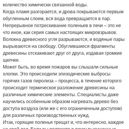
количество химически связанной воды.
Когда пламя разгорается, и дрова покрываются первым
обугленным слоем, вся вода превращается в пар.
Непрерывное потрескивание поленьев в печи – это не
что иное, как серия самых настоящих микровзрывов.
Волокна древесного угля разрываются, и водяные пары
вырываются на свободу. Обуглившиеся фрагменты
древесины отскакивают друг от друга, издавая громкие
щелчки.
Может быть, во время пожаров вы слышали сильные
хлопки. Это происходили эпизодические выбросы
горячих газов пиролиза – процесса, в течение которого
происходит термическое разложение древесины на
различные химические элементы. Специалисты даже
научились особенным образом нагревать дерево без
доступа воздуха (или же с его ограниченным доступом)
для различных производственных нужд.
Итак, горящие поленья трещат и, что интересно, каждое
на свой лад. Если вы положите в печку высушенные