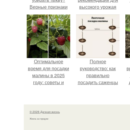
Верные признаки
высокого урожая
спелости тыквы
Оптимальное
Полное
время для посадки
руководство: как
в
малины в 2025
правильно
году: советы и
посадить саженцы
рекомендации
малины по схеме
© 2026 Дачная жизнь
Жизнь за городом