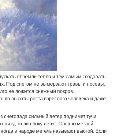
пускать от земли тепло и тем самым создавать
ых. Под снегом не вымерзают травы и посевы,
олго не ложится снежный покров.
, до высоты роста взрослого человека и даже
ез снегопада сильный ветер поднимет тучи
и снизу, то ли сбоку летит. Словно метлой
Иногда в народе метель называют вьюгой. Если