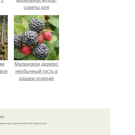
советы для
садоводов
ки
Малиновое дерево:
вое
необычный гость в
вашем огороде
язь
решено при указании обратной гиперссылки.