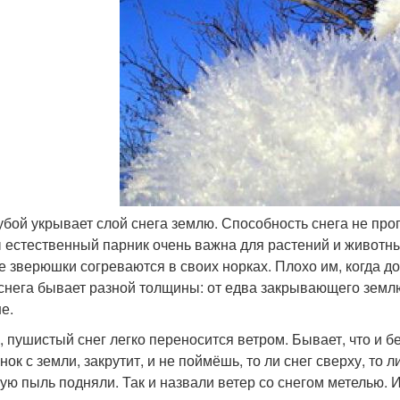
убой укрывает слой снега землю. Способность снега не про
ы естественный парник очень важна для растений и животн
е зверюшки согреваются в своих норках. Плохо им, когда д
снега бывает разной толщины: от едва закрывающего землю
е.
, пушистый снег легко переносится ветром. Бывает, что и б
ок с земли, закрутит, и не поймёшь, то ли снег сверху, то л
ую пыль подняли. Так и назвали ветер со снегом метелью. 