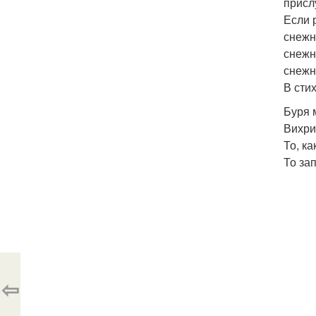
присл
Если 
снежн
снежн
снежн
В сти
Буря 
Вихри
То, ка
То за
⇦