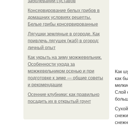
заболеваний суставов
Консервирование белых грибов в
домашних условиях рецепты.
Белые грибы консервированные
Лягушки земляные в огороде. Как
привлечь лягушек (жаб) в огород:
личный опыт
Как укрыть на зиму можжевельник.
Особенности ухода за
Как ш
можжевельником осенью и при
как б
подготовке к зиме — общие советы
мелки
и рекомендации
Слой 
Осенние клубники: как правильно
больш
посадить их в открытый грунт
Сухой
снежин
снежн