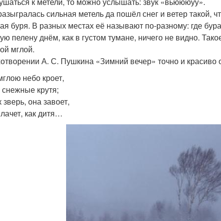
ушаться к метели, то можно услышать: звук «вьюююуу».
разыгралась сильная метель да пошёл снег и ветер такой, ч
ая буря. В разных местах её называют по-разному: где буран
ую пелену днём, как в густом тумане, ничего не видно. Так
ой мглой.
хотворении А. С. Пушкина «Зимний вечер» точно и красиво 
мглою небо кроет,
 снежные крутя;
к зверь, она завоет,
плачет, как дитя…