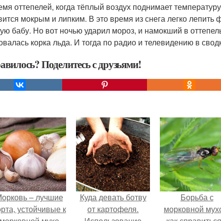
емя оттепелей, когда тёплый воздух поднимает температуру 
вится мокрым и липким. В это время из снега легко лепить 
ую бабу. Но вот ночью ударил мороз, и намокший в оттепел
овалась корка льда. И тогда по радио и телевидению в свод
авилось? Поделитесь с друзьями!
орковь – лучшие
Куда девать ботву
Борьба с
орта, устойчивые к
от картофеля.
морковной мух
морковной мухе
Использование
как справиться