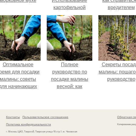
картофельной
вредителем
ботвы в компосте и
других целях
Оптимальное
Полное
Секреты посад
ремя для посадки
руководство по
малины: пошаго
малины: советы
посадке малины
руководство
для начинающих
весной: как
правильно сажать
саженцы в
открытый грунт
Контакты
Пользовательское соглашение
Обратная св
Политика конфидециальности
Копирование раз
г. Москва, ЦАО, Тверской, Тверская улица 16 стр.1, м. Чеховская