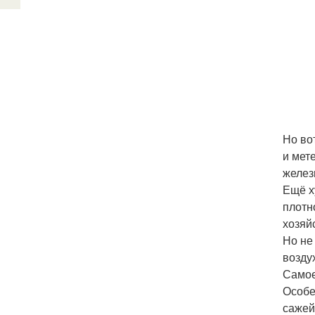
Но во
и мет
желез
Ещё х
плотн
хозяй
Но не
возду
Самое
Особе
сажей