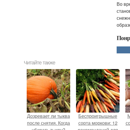
Во вр
стано
снежн
образ
Понр
Читайте также
Дозревает ли тыква
Беспроигрышные
М
после снятия. Когда
сорта моркови: 12
с
убирать тыкву?
рекомендаций для