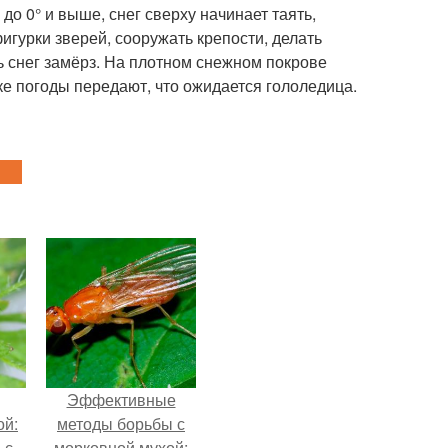
до 0° и выше, снег сверху начинает таять,
фигурки зверей, сооружать крепости, делать
ь снег замёрз. На плотном снежном покрове
ке погоды передают, что ожидается гололедица.
Эффективные
ой:
методы борьбы с
 с
морковной мухой: