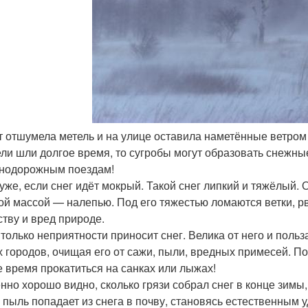
т отшумела метель и на улице оставила наметённые ветром
ели шли долгое время, то сугробы могут образовать снежн
нодорожным поездам!
уже, если снег идёт мокрый. Такой снег липкий и тяжёлый. 
ой массой — налепью. Под его тяжестью ломаются ветки, р
ству и вред природе.
 только неприятности приносит снег. Велика от него и польз
х городов, очищая его от сажи, пыли, вредных примесей. По
 время прокатиться на санках или лыжах!
нно хорошо видно, сколько грязи собрал снег в конце зимы
 пыль попадает из снега в почву, становясь естественным 