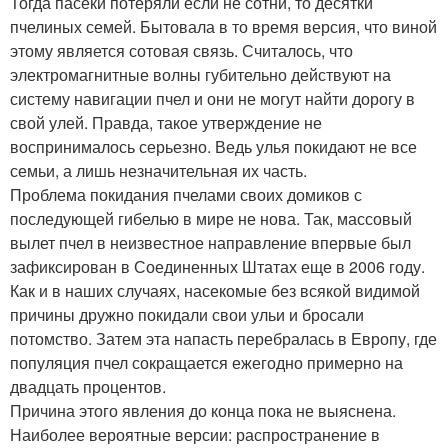
Тогда пасеки потеряли если не сотни, то десятки
пчелиных семей. Бытовала в то время версия, что виной
этому является сотовая связь. Считалось, что
электромагнитные волны губительно действуют на
систему навигации пчел и они не могут найти дорогу в
свой улей. Правда, такое утверждение не
воспринималось серьезно. Ведь улья покидают не все
семьи, а лишь незначительная их часть.
Проблема покидания пчелами своих домиков с
последующей гибелью в мире не нова. Так, массовый
вылет пчел в неизвестное направление впервые был
зафиксирован в Соединенных Штатах еще в 2006 году.
Как и в наших случаях, насекомые без всякой видимой
причины дружно покидали свои ульи и бросали
потомство. Затем эта напасть перебралась в Европу, где
популяция пчел сокращается ежегодно примерно на
двадцать процентов.
Причина этого явления до конца пока не выяснена.
Наиболее вероятные версии: распространение в