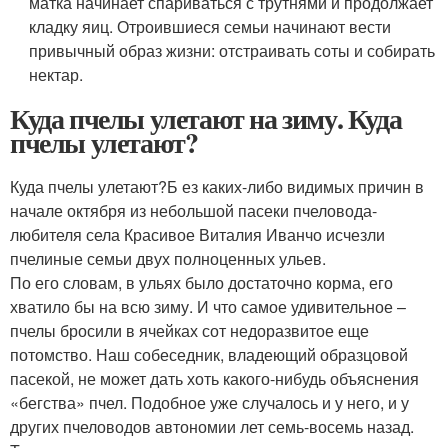
матка начинает спариваться с трутнями и продолжает
кладку яиц. Отроившиеся семьи начинают вести
привычный образ жизни: отстраивать соты и собирать
нектар.
Куда пчелы улетают на зиму. Куда
пчелы улетают?
Куда пчелы улетают?Б ез каких-либо видимых причин в
начале октября из небольшой пасеки пчеловода-
любителя села Красивое Виталия Иванчо исчезли
пчелиные семьи двух полноценных ульев.
По его словам, в ульях было достаточно корма, его
хватило бы на всю зиму. И что самое удивительное –
пчелы бросили в ячейках сот недоразвитое еще
потомство. Наш собеседник, владеющий образцовой
пасекой, не может дать хоть какого-нибудь объяснения
«бегства» пчел. Подобное уже случалось и у него, и у
других пчеловодов автономии лет семь-восемь назад.