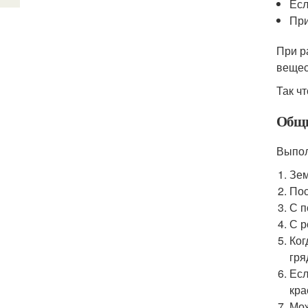
Есл
При
При р
вещес
Так ч
Общи
Выпол
Зем
Пос
С п
С р
Ког
гря
Есл
кра
Мож