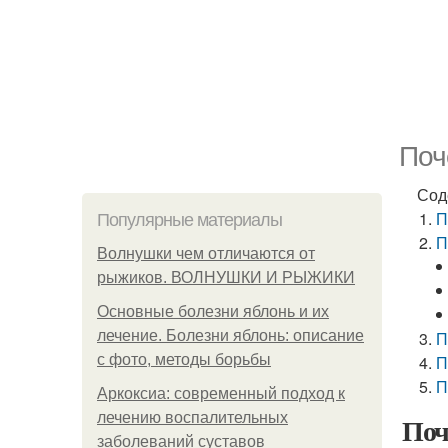
Поч
Сод
П
Популярные материалы
П
Волнушки чем отличаются от
рыжиков. ВОЛНУШКИ И РЫЖИКИ
Основные болезни яблонь и их
лечение. Болезни яблонь: описание
П
с фото, методы борьбы
П
П
Аркоксиа: современный подход к
лечению воспалительных
Поч
заболеваний суставов