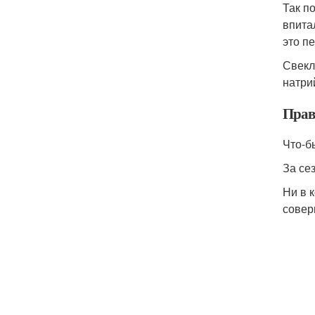
Так п
впита
это п
Свекл
натри
Прав
Что-б
За се
Ни в 
совер