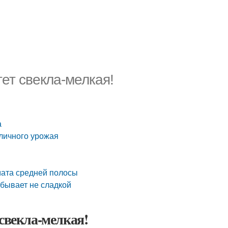
ет свекла-мелкая!
а
личного урожая
мата средней полосы
 бывает не сладкой
свекла-мелкая!