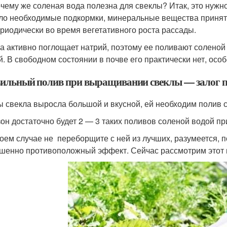
очему же соленая вода полезна для свеклы? Итак, это нужно
ло необходимые подкормки, минеральные вещества принято
ериодически во время вегетативного роста рассады.
а активно поглощает натрий, поэтому ее поливают соленой в
й. В свободном состоянии в почве его практически нет, осо
ильный полив при выращивании свеклы — залог 
ы свекла выросла большой и вкусной, ей необходим полив 
зон достаточно будет 2 — 3 таких поливов соленой водой пр
коем случае не переборщите с ней из лучших, разумеется, п
шенно противоположный эффект. Сейчас рассмотрим этот 