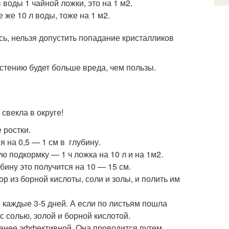
 воды 1 чайной ложки, это на 1 м2.
 же 10 л воды, тоже на 1 м2.
ь, нельзя допустить попадание кристалликов
астению будет больше вреда, чем пользы.
свекла в округе!
 ростки.
 на 0,5 — 1 см в глубину.
 подкормку — 1 ч ложка на 10 л и на 1м2.
бину это получится на 10 — 15 см.
ор из борной кислоты, соли и золы, и полить им
 каждые 3-5 дней. А если по листьям пошла
 солью, золой и борной кислотой.
менее эффективной. Она проводится путем