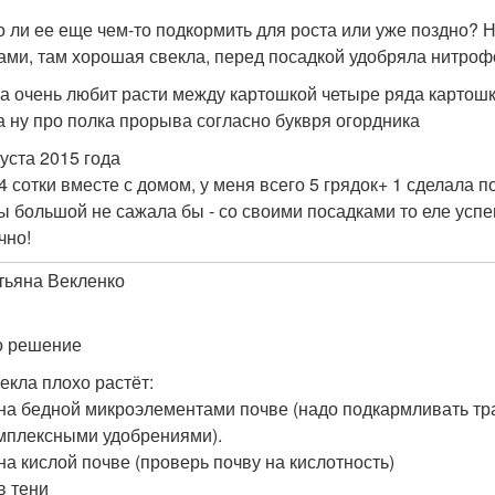
 ли ее еще чем-то подкормить для роста или уже поздно? Н
ами, там хорошая свекла, перед посадкой удобряла нитрофо
а очень любит расти между картошкой четыре ряда картошк
а ну про полка прорыва согласно буквря огордника
густа 2015 года
 4 сотки вместе с домом, у меня всего 5 грядок+ 1 сделала 
ы большой не сажала бы - со своими посадками то еле успев
чно!
тьяна Векленко
3
о решение
екла плохо растёт:
 на бедной микроэлементами почве (надо подкармливать тр
мплексными удобрениями).
 на кислой почве (проверь почву на кислотность)
 в тени