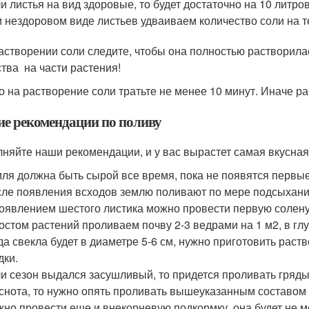
и листья на вид здоровые, то будет достаточно на 10 литров
 нездоровом виде листьев удваиваем количество соли на те
астворении соли следите, чтобы она полностью растворилас
тва на части растения!
то на растворение соли тратьте не менее 10 минут. Иначе р
е рекомендации по поливу
няйте наши рекомендации, и у вас вырастет самая вкусная 
ля должна быть сырой все время, пока не появятся первые
ле появления всходов землю поливают по мере подсыхания
оявлением шестого листика можно провести первую соленую
остом растений проливаем почву 2-3 ведрами на 1 м2, в глу
да свекла будет в диаметре 5-6 см, нужно приготовить раств
дки.
и сезон выдался засушливый, то придется проливать гряды
снота, то нужно опять проливать вышеуказанным составом с
но провести еще и внекорневую подкормку, она будет не 