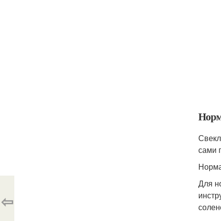
Норм
Свекл
сами 
Норма
Для н
инстр
⇦
солен