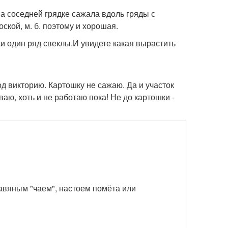
а соседней грядке сажала вдоль гряды с
ской, м. б. поэтому и хорошая.
и один ряд свеклы.И увидете какая вырастить
под викторию. Картошку не сажаю. Да и участок
аю, хоть и не работаю пока! Не до картошки -
авяным "чаем", настоем помёта или