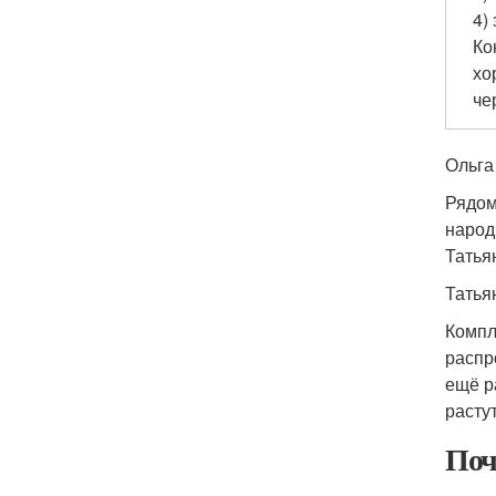
4)
Ко
хо
че
Ольга
Рядом
народ
Татья
Татья
Компл
распр
ещё р
расту
Поч