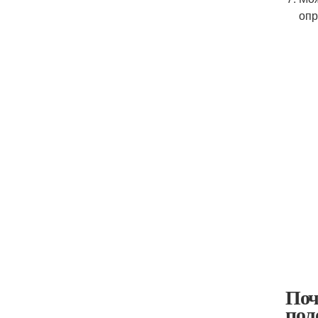
опр
Поч
пол