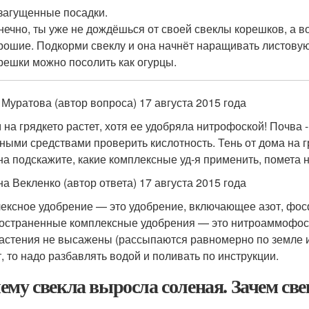
 загущенные посадки.
нечно, ты уже не дождёшься от своей свеклы корешков, а 
рошие. Подкорми свеклу и она начнёт наращивать листовую 
решки можно посолить как огурцы.
 Муратова (автор вопроса) 17 августа 2015 года
 на грядкето растет, хотя ее удобряла нитрофоской! Почва -
ными средствами проверить кислотность. Тень от дома на гр
на подскажите, какие комплексные уд-я применить, помета н
на Векленко (автор ответа) 17 августа 2015 года
ексное удобрение — это удобрение, включающее азот, фос
остраненные комплексные удобрения — это нитроаммофоска
астения не высажены (рассыпаются равномерно по земле и
т, то надо разбавлять водой и поливать по инструкции.
ему свекла выросла соленая. Зачем све