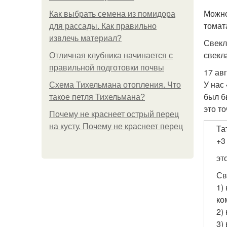
Можно
Как выбрать семена из помидора
томат
для рассады. Как правильно
извлечь материал?
Свекл
свекл
Отличная клубника начинается с
правильной подготовки почвы
17 ав
У нас
Схема Тихельмана отопления. Что
был б
такое петля Тихельмана?
это то
Почему не краснеет острый перец
на кусту. Почему не краснеет перец
Та
+
эт
Св
1)
ко
2)
3)