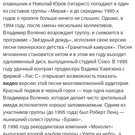
клавишник и Николай Юров (гитарист) попадают в один
из составов группы «Мираж» и до середины 1990-х
годов о проекте больше ничего не слышно. Однако, в
1994 году, после смены нескольких коллективов,
Владимир Воленко возрождает группу, и снимается в
программе «Звёздный дождь», исполняя свою версию
песни пионерского детства «Гранитный камушек». Песня
мгновенно становится хитом и в этом же году выходит
одноименный диск, выпущенный студией Союз. В 1995
году удачный контракт продюсера Вадима Хавезона с
фирмой «Лис С» открывает возможность показать
видео
версию этой песни многомиллионной аудитории.
Красный пиджак в черный горох — еще одна находка
Владимира Воленко, которая делает чисто зрительный
имидж исполнителя хорошо запоминаемым. Одним из
участников группы (до 1995 года) был Роберт Ленц —
нынешний солист группы «Браво».
В 1996 году рекординговая компания «Монолит»
выпускает второй альбом группы «Улети на небо», а