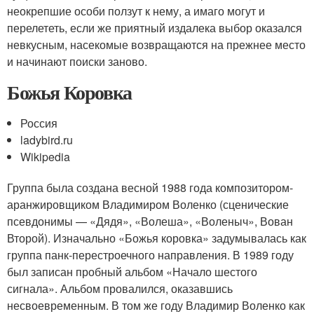
неокрепшие особи ползут к нему, а имаго могут и
перелететь, если же приятный издалека выбор оказался
невкусным, насекомые возвращаются на прежнее место
и начинают поиски заново.
Божья Коровка
Россия
ladybird.ru
Wikipedia
Группа была создана весной 1988 года композитором-
аранжировщиком Владимиром Воленко (сценические
псевдонимы — «Дядя», «Волеша», «Воленыч», Вован
Второй). Изначально «Божья коровка» задумывалась как
группа панк-перестроечного направления. В 1989 году
был записан пробный альбом «Начало шестого
сигнала». Альбом провалился, оказавшись
несвоевременным. В том же году Владимир Воленко как