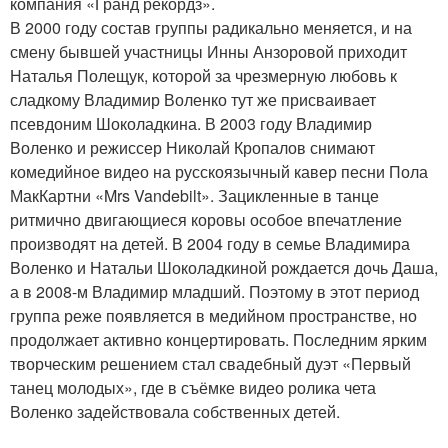
компания «Гранд рекордз».
В 2000 году состав группы радикально меняется, и на
смену бывшей участницы Инны Анзоровой приходит
Наталья Полещук, которой за чрезмерную любовь к
сладкому Владимир Воленко тут же присваивает
псевдоним Шоколадкина. В 2003 году Владимир
Воленко и режиссер Николай Кропалов снимают
комедийное видео на русскоязычный кавер песни Пола
МакКартни «Mrs Vandebilt». Зацикленные в танце
ритмично двигающиеся коровы особое впечатление
производят на детей. В 2004 году в семье Владимира
Воленко и Натальи Шоколадкиной рождается дочь Даша,
а в 2008-м Владимир младший. Поэтому в этот период
группа реже появляется в медийном пространстве, но
продолжает активно концертировать. Последним ярким
творческим решением стал свадебный дуэт «Первый
танец молодых», где в съёмке видео ролика чета
Воленко задействовала собственных детей.