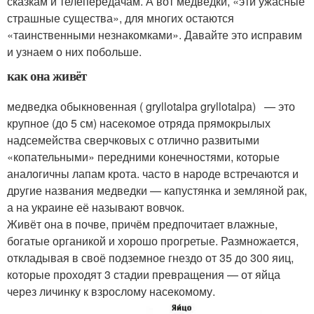
сказкам и телепередачам. А вот медведки, «эти ужасные
страшные существа», для многих остаются
«таинственными незнакомками». Давайте это исправим
и узнаем о них побольше.
как она живёт
медведка обыкновенная ( gryllotalpa gryllotalpa) — это
крупное (до 5 см) насекомое отряда прямокрылых
надсемейства сверчковых с отлично развитыми
«копательными» передними конечностями, которые
аналогичны лапам крота. часто в народе встречаются и
другие названия медведки — капустянка и земляной рак,
а на украине её называют вовчок.
Живёт она в почве, причём предпочитает влажные,
богатые органикой и хорошо прогретые. Размножается,
откладывая в своё подземное гнездо от 35 до 300 яиц,
которые проходят 3 стадии превращения — от яйца
через личинку к взрослому насекомому.