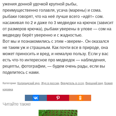
ужения донной удочкой крупной рыбы,
преимущественно голавля, усача (марены) и сома.
рыбаки говорят, что на неё лучше всего «идёт» сом.
насаживая по 2 и даже по 3 медведки на крючок (зависит
от размеров крючка), рыбаки уверены в улове — сом на
медведку берёт уверенно и с жадностью.
Вот мы и познакомились с этим «зверем». Он оказался
не таким уж и страшным. Как почти все в природе, она
может приносить и вред, и немалую пользу. Если у вас
есть что-то интересное про медведок — наблюдения,
рецепты, фотографии, — будем очень рады, если вы
поделитесь с нами.
Категории:
Колорадский жук
,
Жук в россии
,
Вредитель в ссср
,
Внешний вид
,
Божия
коровка
Читайте также