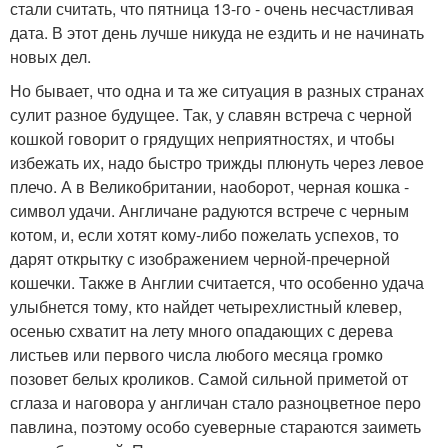
стали считать, что пятница 13-го - очень несчастливая
дата. В этот день лучше никуда не ездить и не начинать
новых дел.
Но бывает, что одна и та же ситуация в разных странах
сулит разное будущее. Так, у славян встреча с черной
кошкой говорит о грядущих неприятностях, и чтобы
избежать их, надо быстро трижды плюнуть через левое
плечо. А в Великобритании, наоборот, черная кошка -
символ удачи. Англичане радуются встрече с черным
котом, и, если хотят кому-либо пожелать успехов, то
дарят открытку с изображением черной-пречерной
кошечки. Также в Англии считается, что особенно удача
улыбнется тому, кто найдет четырехлистный клевер,
осенью схватит на лету много опадающих с дерева
листьев или первого числа любого месяца громко
позовет белых кроликов. Самой сильной приметой от
сглаза и наговора у англичан стало разноцветное перо
павлина, поэтому особо суеверные стараются заиметь