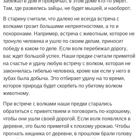
забежал в дом и прокричал, в этом доме кто-то умрет.
Там, где развелись зайцы, не будет мышей, и наоборот.
В старину считали, что далеко не всегда встреча с
волками грозит большими неприятностями, а то и
похоронами. Например, встреча с животным, которое не
тронуло человека и ушло по своим делам, приносит
победу в каком-то деле. Если волк перебежал дорогу,
вас ждет большой успех. Наши предки считали приметой
на счастье и удачу любую встречу с волком, которая не
закончилась гибелью человека, кроме как если у него в
зубах была добыча. Это отбирает удачу на то время,
которое природа будет скорбеть по убитому волком
животному.
При встрече с волками наши предки старались
обратиться с приветствием и поговорить по-хорошему,
чтобы они ушли своей дорогой. Если волк появлялся в
деревне, это было приметой к плохому урожаю. Чтобы
прогнать хищника от деревни, в прошлом брали голову