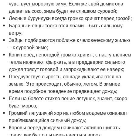
чувствует морозную зиму. Если же свой домик она
делает высоко, зима будет не слишком суровой;
Лесные бурундуки всегда громко кричат перед грозой;
Бараны и овцы толкаются лбами – быть сильному
ветру;
Зайцы подбираются поближе к человеческому жилью
– к суровой зиме;
Кони перед непогодой громко хрипят, с наступлением
тепла начинают фыркать, а в преддверии сильного
дождя трясут головой и запрокидывают ее наверх;
Предчувствуя сырость, лошади укладываются на
землю. Это происходит, обычно, летом. В зимнее
время подобное поведение предвещает дождь;
Если на болоте стихло пение лягушек, значит, скоро
будет мороз;
Громкий лягушечий хор на любом водоеме означает
приближающийся сильный дождь;
Коровы перед дождем начинают активно щипать
траву, как будто пытаясь наесться впрок;