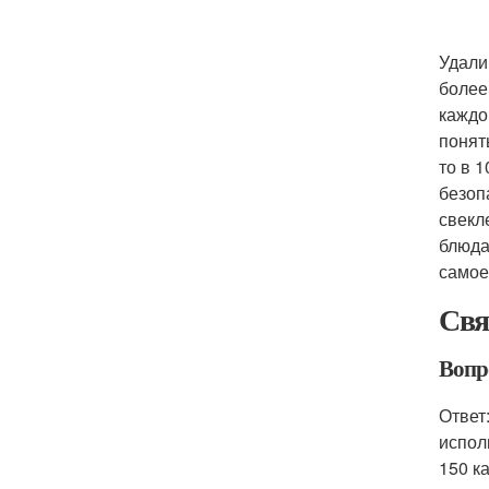
Удали
более
каждо
понят
то в 1
безоп
свекл
блюда
самое
Свя
Вопро
Ответ
испол
150 к