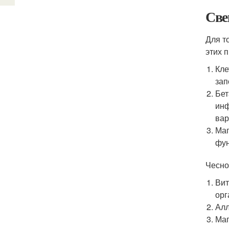
Све
Для т
этих 
Кле
зап
Бет
инф
вар
Маг
фун
Чесно
Вит
орг
Алл
Маг