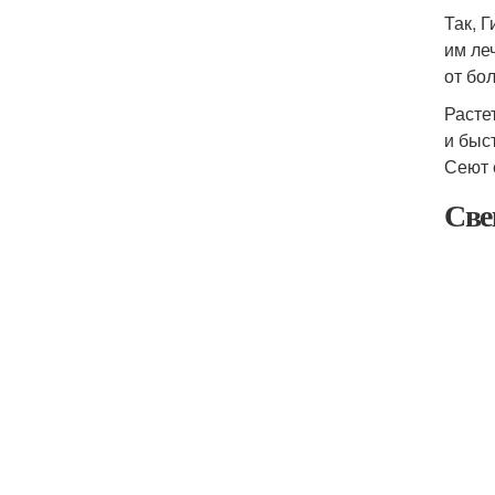
Так, 
им ле
от бо
Расте
и быс
Сеют 
Све