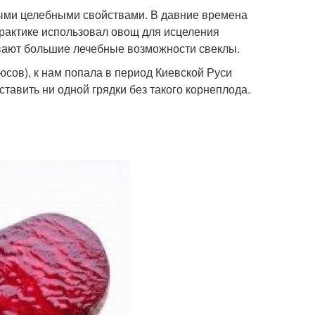
ьными целебными свойствами. В давние времена
рактике использовал овощ для исцеления
вают большие лечебные возможности свеклы.
юсов), к нам попала в период Киевской Руси
тавить ни одной грядки без такого корнеплода.