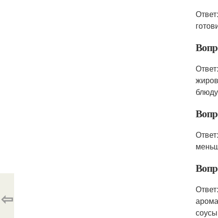
Ответ
готов
Вопр
Ответ
жиров
блюду
Вопр
Ответ
меньш
Вопр
Ответ
⇦
арома
соусы