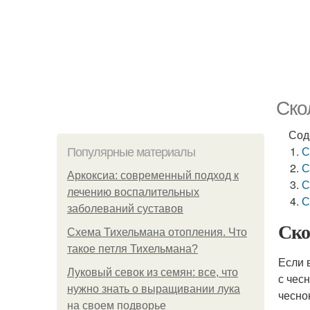
Ско
Сод
С
Популярные материалы
С
Аркоксиа: современный подход к
С
лечению воспалительных
С
заболеваний суставов
Ско
Схема Тихельмана отопления. Что
такое петля Тихельмана?
Если 
Луковый севок из семян: все, что
с чес
нужно знать о выращивании лука
чесно
на своем подворье