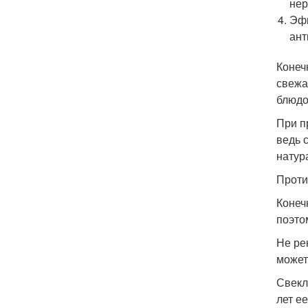
нер
Эфи
ант
Конеч
свежа
блюдо
При п
ведь 
натур
Проти
Конеч
поэто
Не ре
может
Свекл
лет е