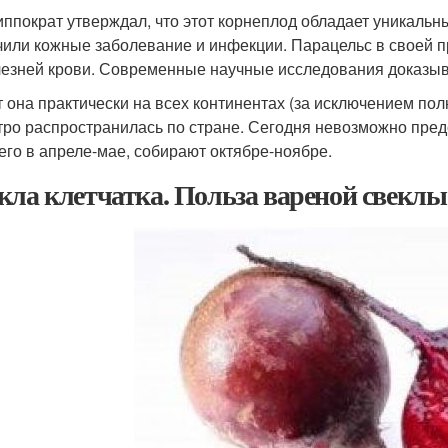
Гиппократ утверждал, что этот корнеплод обладает уникал
чили кожные заболевание и инфекции. Парацельс в своей п
лезней крови. Современные научные исследования доказы
т она практически на всех континентах (за исключением пол
тро распространилась по стране. Сегодня невозможно предс
его в апреле-мае, собирают октябре-ноябре.
кла клетчатка. Польза вареной свеклы