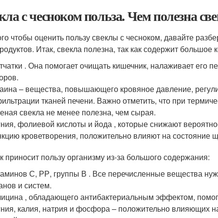
кла с чесноком польза. Чем полезна све
ого чтобы оценить пользу свеклы с чесноком, давайте разб
продуктов. Итак, свекла полезна, так как содержит большое 
тчатки . Она помогает очищать кишечник, налаживает его п
оров.
аина – вещества, повышающего кровяное давление, регул
ильтрации тканей печени. Важно отметить, что при термиче
еная свекла не менее полезна, чем сырая.
ния, фолиевой кислоты и йода , которые снижают вероятно
кцию кроветворения, положительно влияют на состояние 
к приносит пользу организму из-за большого содержания:
аминов С, РР, группы В . Все перечисленные вещества н
анов и систем.
ицина , обладающего антибактериальным эффектом, помо
ния, калия, натрия и фосфора – положительно влияющих н