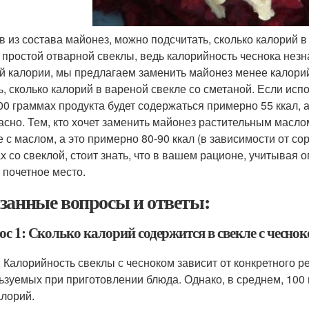
в из состава майонез, можно подсчитать, сколько калорий в
 простой отварной свеклы, ведь калорийность чеснока незн
й калории, мы предлагаем заменить майонез менее калорий
ь, сколько калорий в вареной свекле со сметаной. Если ис
00 граммах продукта будет содержаться примерно 55 ккал, а 
асно. Тем, кто хочет заменить майонез растительным маслом
е с маслом, а это примерно 80-90 ккал (в зависимости от со
х со свеклой, стоит знать, что в вашем рационе, учитывая
 почетное место.
занные вопросы и ответы:
с 1: Сколько калорий содержится в свекле с чесно
: Калорийность свеклы с чесноком зависит от конкретного р
ьзуемых при приготовлении блюда. Однако, в среднем, 100 
алорий.