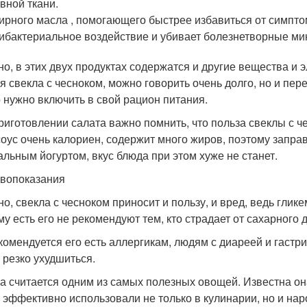
вной ткани.
рного масла , помогающего быстрее избавиться от симпто
ибактериальное воздействие и убивает болезнетворные ми
но, в этих двух продуктах содержатся и другие вещества и 
я свекла с чесноком, можно говорить очень долго, но и пер
 нужно включить в свой рацион питания.
риготовлении салата важно помнить, что польза свеклы с ч
соус очень калориен, содержит много жиров, поэтому запра
альным йогуртом, вкус блюда при этом хуже не станет.
вопоказания
но, свекла с чесноком приносит и пользу, и вред, ведь гли
му есть его не рекомендуют тем, кто страдает от сахарного 
комендуется его есть аллергикам, людям с диареей и гастр
 резко ухудшиться.
а считается одним из самых полезных овощей. Известна он
е эффективно использовали не только в кулинарии, но и на