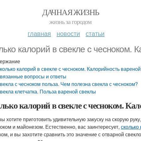
ДАЧНАЯ ЖИЗНЬ
жизнь за городом
главная
новости
статьи
лько калорий в свекле с чесноком. 
ержание
колько калорий в свекле с чесноком. Калорийность варено
вязанные вопросы и ответы
векла с чесноком польза. Чем полезна свекла с чесноком?
векла клетчатка. Польза вареной свеклы
лько калорий в свекле с чесноком. Ка
вы хотите приготовить удивительную закуску на скорую руку
ноком и майонезом. Естественно, вас заинтересует,
сколько
ком, и вы захотите сравнить это значение с отварной свекл