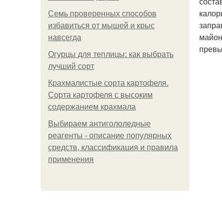
соста
калор
Семь проверенных способов
запра
избавиться от мышей и крыс
майон
навсегда
превы
Огурцы для теплицы: как выбрать
лучший сорт
Крахмалистые сорта картофеля.
Сорта картофеля с высоким
содержанием крахмала
Выбираем антигололедные
реагенты - описание популярных
средств, классификация и правила
применения