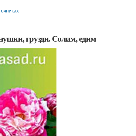
точниках
ушки, грузди. Солим, едим