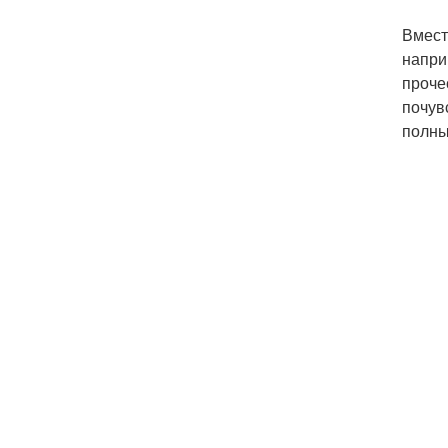
Вмест
напри
проче
почув
полны