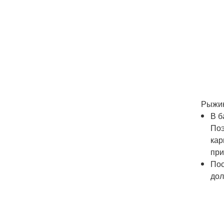
Рыжик
В б
Поэ
кар
при
Пос
дол