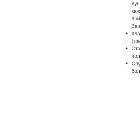
душ
каж
при
Зап
Кла
(тр
Ста
пол
Спу
бол