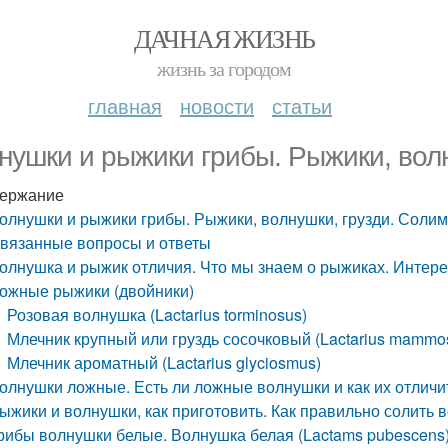
ДАЧНАЯ ЖИЗНЬ
жизнь за городом
главная
новости
статьи
нушки и рыжики грибы. Рыжики, волн
ержание
олнушки и рыжики грибы. Рыжики, волнушки, грузди. Солим
вязанные вопросы и ответы
олнушка и рыжик отличия. Что мы знаем о рыжиках. Интере
ожные рыжики (двойники)
Розовая волнушка (Lactarius torminosus)
Млечник крупный или груздь сосочковый (Lactarius mammo
Млечник ароматный (Lactarius glyciosmus)
олнушки ложные. Есть ли ложные волнушки и как их отличи
ыжики и волнушки, как приготовить. Как правильно солить 
рибы волнушки белые. Волнушка белая (Lactams pubescens