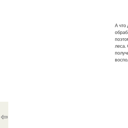
А что
обраб
поэто
леса.
получ
воспо
⇦