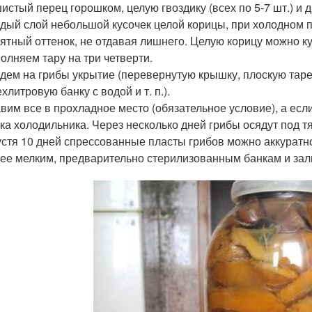
истый перец горошком, целую гвоздику (всех по 5-7 шт.) и
дый слой небольшой кусочек целой корицы, при холодном п
ятный оттенок, не отдавая лишнего. Целую корицу можно ку
олняем тару на три четверти.
дем на грибы укрытие (перевернутую крышку, плоскую тарел
ехлитровую банку с водой и т. п.).
вим все в прохладное место (обязательное условие), а есл
ка холодильника. Через несколько дней грибы осядут под т
стя 10 дней спрессованные пласты грибов можно аккуратн
ее мелким, предварительно стерилизованным банкам и зал