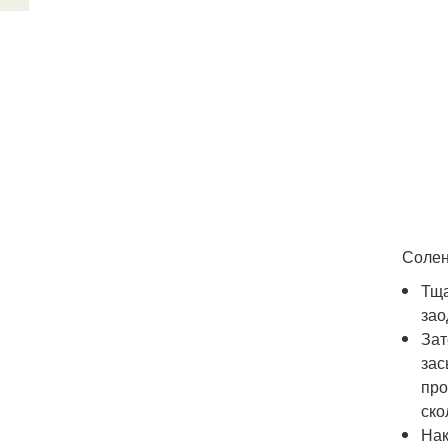
Солен
Тща
зао
Зат
зас
про
ско
Нак