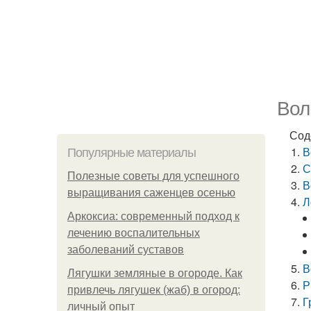
Вол
Сод
В
Популярные материалы
С
Полезные советы для успешного
В
выращивания саженцев осенью
Л
Аркоксиа: современный подход к
лечению воспалительных
заболеваний суставов
В
Лягушки земляные в огороде. Как
Р
привлечь лягушек (жаб) в огород:
Г
личный опыт