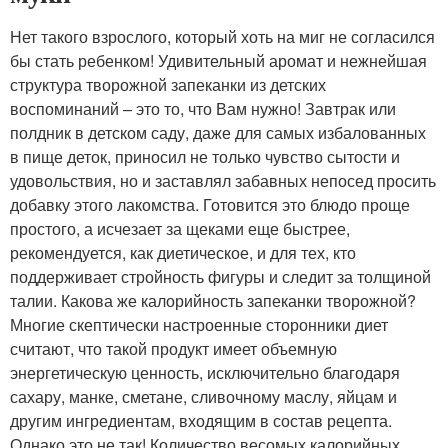
Нет такого взрослого, который хоть на миг не согласился
бы стать ребенком! Удивительный аромат и нежнейшая
структура творожной запеканки из детских
воспоминаний – это то, что Вам нужно! Завтрак или
полдник в детском саду, даже для самых избалованных
в пище деток, приносил не только чувство сытости и
удовольствия, но и заставлял забавных непосед просить
добавку этого лакомства. Готовится это блюдо проще
простого, а исчезает за щеками еще быстрее,
рекомендуется, как диетическое, и для тех, кто
поддерживает стройность фигуры и следит за толщиной
талии. Какова же калорийность запеканки творожной?
Многие скептически настроенные сторонники диет
считают, что такой продукт имеет объемную
энергетическую ценность, исключительно благодаря
сахару, манке, сметане, сливочному маслу, яйцам и
другим ингредиентам, входящим в состав рецепта.
Однако это не так! Количество весомых калорийных