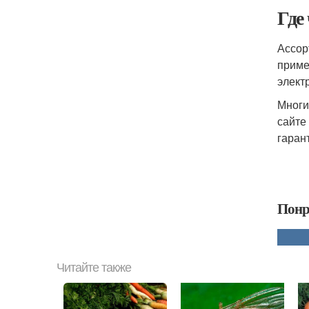
Где
Ассор
приме
элект
Многи
сайте
гаран
Понр
Читайте также