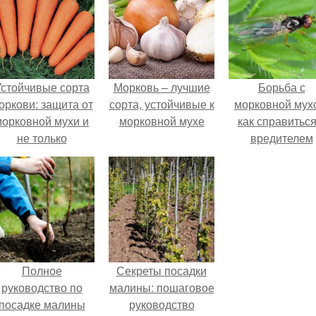
стойчивые сорта
Морковь – лучшие
Борьба с
оркови: защита от
сорта, устойчивые к
морковной мух
морковной мухи и
морковной мухе
как справиться
не только
вредителем
Полное
Секреты посадки
руководство по
малины: пошаговое
посадке малины
руководство