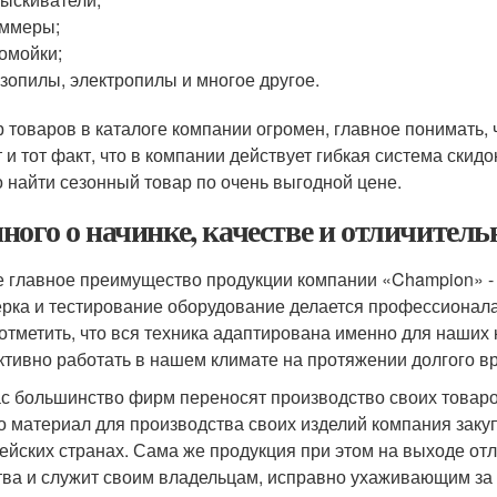
иммеры;
омойки;
зопилы, электропилы и многое другое.
 товаров в каталоге компании огромен, главное понимать,
т и тот факт, что в компании действует гибкая система скид
 найти сезонный товар по очень выгодной цене.
ного о начинке, качестве и отличитель
 главное преимущество продукции компании «Champion» - э
рка и тестирование оборудование делается профессионала
 отметить, что вся техника адаптирована именно для наших 
тивно работать в нашем климате на протяжении долгого в
с большинство фирм переносят производство своих товаро
о материал для производства своих изделий компания заку
ейских странах. Сама же продукция при этом на выходе о
тва и служит своим владельцам, исправно ухаживающим за н