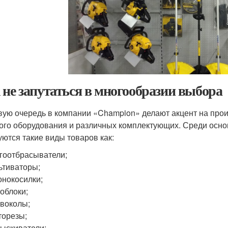
 не запутаться в многообразии выбора
вую очередь в компании «Champion» делают акцент на про
ого оборудования и различных комплектующих. Среди основ
уются такие виды товаров как:
гоотбрасыватели;
ьтиваторы;
онокосилки;
облоки;
воколы;
торезы;
ыскиватели;