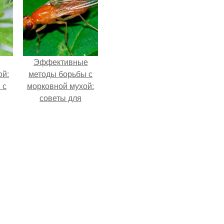
Эффективные
ой:
методы борьбы с
 с
морковной мухой:
советы для
садоводов