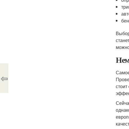
тр
авт
бен
Выбор
стане
можно
Нем
Самое
⇦
Прове
стоит
эффек
Сейча
однак
европ
качес