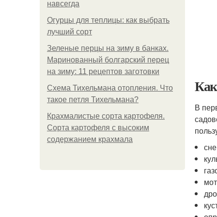
навсегда
Огурцы для теплицы: как выбрать
лучший сорт
Зеленые перцы на зиму в банках.
Маринованный болгарский перец
на зиму: 11 рецептов заготовки
Как
Схема Тихельмана отопления. Что
такое петля Тихельмана?
В пер
Крахмалистые сорта картофеля.
садов
Сорта картофеля с высоким
польз
содержанием крахмала
сне
кул
газ
мот
дро
кус
опр