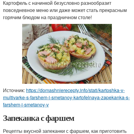
Картофель с начинкой безусловно разнообразит
повседневное меню или даже может стать прекрасным
горячим блюдом на праздничном столе!
Источник:
https://domashnierecepty.info/stati/kartoshka-v-
multivarke-s-farshem-i-smetanoy-kartofelnaya-zapekanka-s-
farshem-i-smetanoy-v
Запеканка с фаршем
Рецепты вкусной запеканки с фаршем, как приготовить