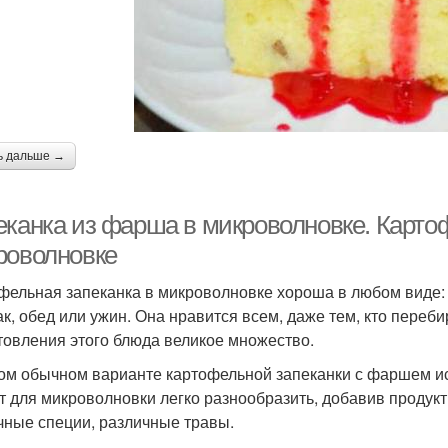
ь дальше →
еканка из фарша в микроволновке. Карто
роволновке
фельная запеканка в микроволновке хороша в любом виде: 
ак, обед или ужин. Она нравится всем, даже тем, кто переби
товления этого блюда великое множество.
ом обычном варианте картофельной запеканки с фаршем ис
т для микроволновки легко разнообразить, добавив продукт
чные специи, различные травы.