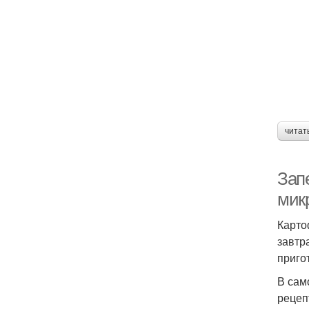
За
читат
Зап
Зап
мик
Карто
завтр
приго
В сам
рецеп