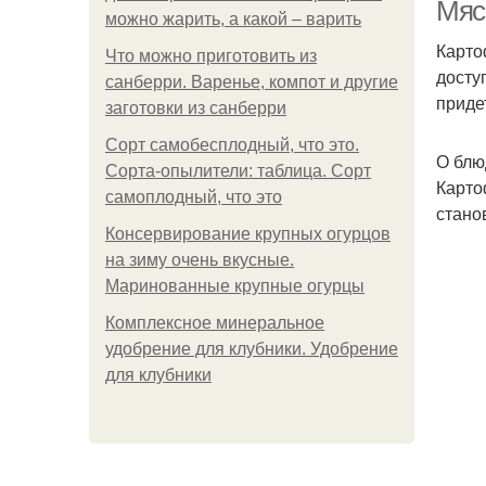
Мяс
можно жарить, а какой – варить
Карто
Что можно приготовить из
досту
санберри. Варенье, компот и другие
З
приде
заготовки из санберри
Сорт самобесплодный, что это.
О блю
Сорта-опылители: таблица. Сорт
Карто
самоплодный, что это
П
стано
Консервирование крупных огурцов
на зиму очень вкусные.
Маринованные крупные огурцы
З
Комплексное минеральное
удобрение для клубники. Удобрение
для клубники
Ка