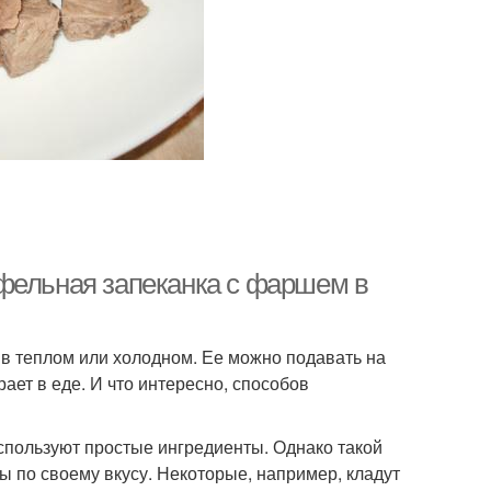
усная запеканка
Запеканка с бананом
еканка с соусом
Быстрые запеканки
фельная запеканка с фаршем в
в теплом или холодном. Ее можно подавать на
рает в еде. И что интересно, способов
пользуют простые ингредиенты. Однако такой
ы по своему вкусу. Некоторые, например, кладут