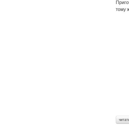
Приго
тому 
читат