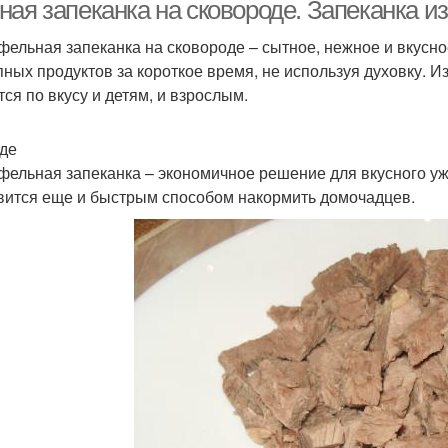
микроволновке
ная запеканка на сковороде. Запеканка и
фельная запеканка на сковороде – сытное, нежное и вкусно
пных продуктов за короткое время, не используя духовку. И
апеканка в духовке
Морковная запеканка
Запе
тся по вкусу и детям, и взрослым.
де
фельная запеканка – экономичное решение для вкусного ужи
олезные запеканки
Рисовая запеканка
Запе
вится еще и быстрым способом накормить домочадцев.
апеканка для детей
Запеканка для ребенка
Зап
Запеканка с молочным
бачковая запеканка
Запе
соусом