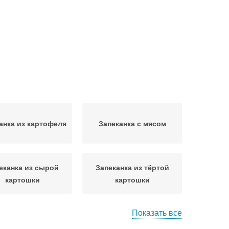
анка из картофеля
Запеканка с мясом
еканка из сырой
Запеканка из тёртой
картошки
картошки
Показать все
канки из творога
Творожная запеканка