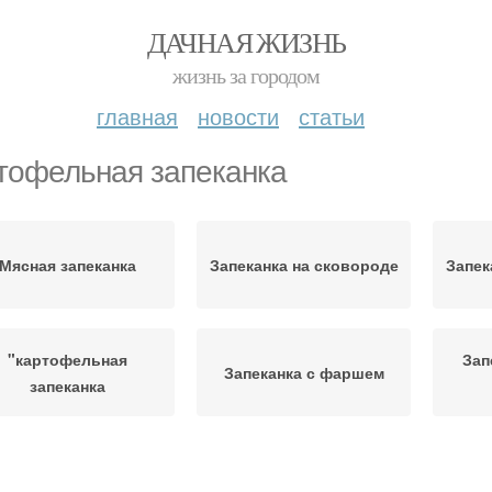
ДАЧНАЯ ЖИЗНЬ
жизнь за городом
главная
новости
статьи
тофельная запеканка
Мясная запеканка
Запеканка на сковороде
Запек
"картофельная
Зап
Запеканка с фаршем
запеканка
Запеканка в
Запеканки для детей
Запе