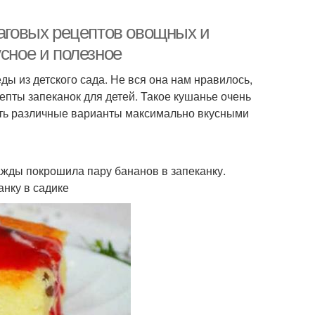
шаговых рецептов овощных и
усное и полезное
ды из детского сада. Не вся она нам нравилось,
епты запеканок для детей. Такое кушанье очень
вить различные варианты максимально вкусными
жды покрошила пару бананов в запеканку.
анку в садике