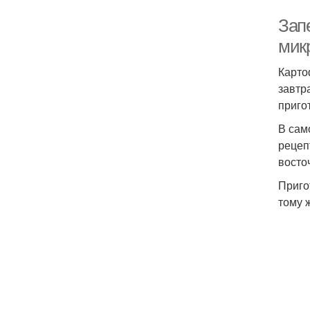
Зап
мик
Карто
завтр
приго
В сам
рецеп
восто
Приго
тому 