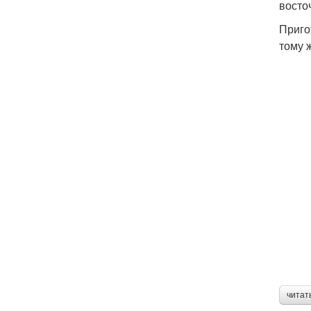
восто
Приго
тому 
читат