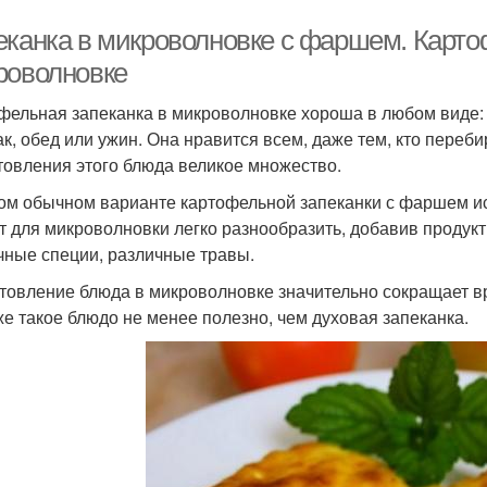
еканка в микроволновке с фаршем. Карто
роволновке
фельная запеканка в микроволновке хороша в любом виде: 
ак, обед или ужин. Она нравится всем, даже тем, кто переби
товления этого блюда великое множество.
ом обычном варианте картофельной запеканки с фаршем ис
т для микроволновки легко разнообразить, добавив продукт
чные специи, различные травы.
товление блюда в микроволновке значительно сокращает врем
же такое блюдо не менее полезно, чем духовая запеканка.