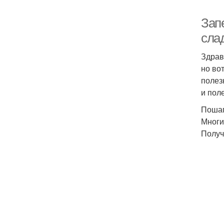
Зап
слад
Здрав
но во
полез
и пол
Пошаг
Многи
Получ