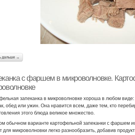
пеканка с яблоками
Запеканка с изюмом
Вк
Запеканка в
Запеканка с манкой
Зап
мультиварке
ь дальше →
еканка под корочкой
еканка с фаршем в микроволновке. Карто
роволновке
фельная запеканка в микроволновке хороша в любом виде: 
ак, обед или ужин. Она нравится всем, даже тем, кто переби
товления этого блюда великое множество.
ом обычном варианте картофельной запеканки с фаршем ис
т для микроволновки легко разнообразить, добавив продукт