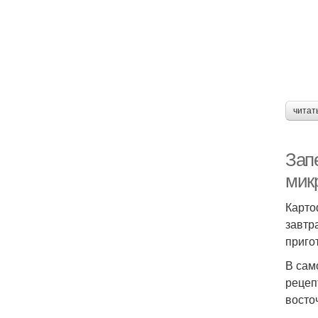
читат
Зап
мик
Карто
завтр
приго
В сам
рецеп
восто