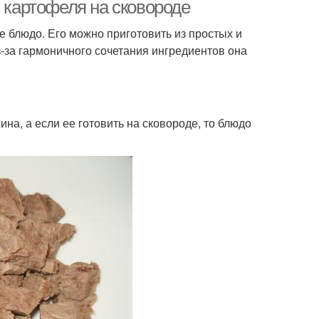
з картофеля на сковороде
е блюдо. Его можно приготовить из простых и
з-за гармоничного сочетания ингредиентов она
Запеканка для
канка с творогом
годовалого ребенка
на, а если ее готовить на сковороде, то блюдо
канка из макарон
Овощная запеканка
еканка из фарша
Запеканки с фаршем
канки из макарон
Диетическая запеканка