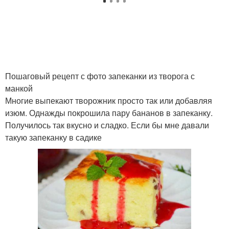
Запеканка в сковороде
Запеканка без яиц
Пошаговый рецепт с фото запеканки из творога с
манкой
Запеканка из творога
Запеканка с фаршем
Многие выпекают творожник просто так или добавляя
изюм. Однажды покрошила пару бананов в запеканку.
Получилось так вкусно и сладко. Если бы мне давали
такую запеканку в садике
Манная запеканка
Запеканка на сковороде
Запеканка с яблоками
Запеканки с яблоками