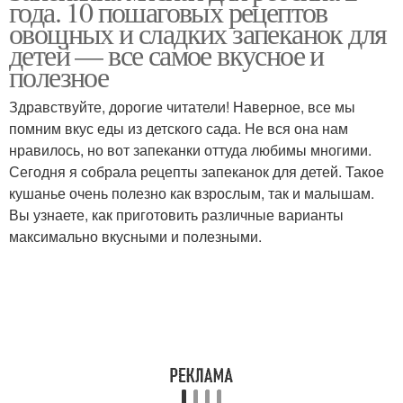
года. 10 пошаговых рецептов
овощных и сладких запеканок для
детей — все самое вкусное и
полезное
Запеканка для
Мясная запеканка
годовалого ребенка
Здравствуйте, дорогие читатели! Наверное, все мы
помним вкус еды из детского сада. Не вся она нам
нравилось, но вот запеканки оттуда любимы многими.
Сегодня я собрала рецепты запеканок для детей. Такое
Полезные запеканки
Рисовая запеканка
кушанье очень полезно как взрослым, так и малышам.
Вы узнаете, как приготовить различные варианты
максимально вкусными и полезными.
Картофельная
Запеканка из макарон
запеканка
Запеканка для детей
Запеканка для ребенка