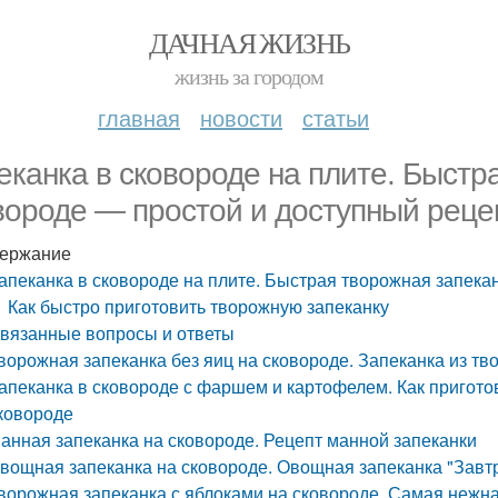
ДАЧНАЯ ЖИЗНЬ
жизнь за городом
главная
новости
статьи
еканка в сковороде на плите. Быстр
вороде — простой и доступный реце
ержание
апеканка в сковороде на плите. Быстрая творожная запека
Как быстро приготовить творожную запеканку
вязанные вопросы и ответы
ворожная запеканка без яиц на сковороде. Запеканка из тво
апеканка в сковороде с фаршем и картофелем. Как пригот
ковороде
анная запеканка на сковороде. Рецепт манной запеканки
вощная запеканка на сковороде. Овощная запеканка "Завтр
ворожная запеканка с яблоками на сковороде. Самая нежна