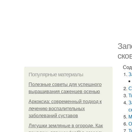
Зап
ско
Сод
З
Популярные материалы
Полезные советы для успешного
С
выращивания саженцев осенью
Т
Аркоксиа: современный подход к
З
лечению воспалительных
с
заболеваний суставов
М
О
Лягушки земляные в огороде. Как
Т