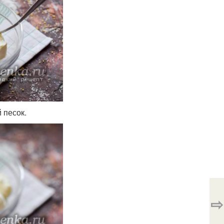
 песок.
⇨