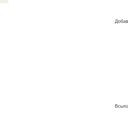
Добав
Всыпа