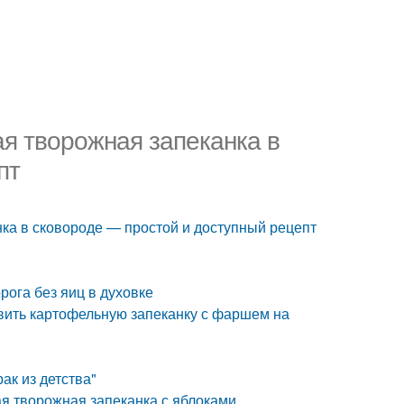
ая творожная запеканка в
пт
нка в сковороде — простой и доступный рецепт
рога без яиц в духовке
овить картофельную запеканку с фаршем на
ак из детства"
я творожная запеканка с яблоками