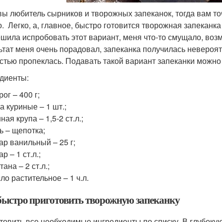
вы любитель сырников и творожных запеканок, тогда вам 
о. Легко, а, главное, быстро готовится творожная запеканка
ешила испробовать этот вариант, меня что-то смущало, возм
ьтат меня очень порадовал, запеканка получилась невероятн
стью пропеклась. Подавать такой вариант запеканки можно 
диенты:
рог – 400 г;
а куриные – 1 шт.;
ная крупа – 1,5-2 ст.л.;
ь – щепотка;
ар ванильный – 25 г;
ар – 1 ст.л.;
тана – 2 ст.л.;
ло растительное – 1 ч.л.
быстро приготовить творожную запеканку
товить все необходимые ингредиенты по списку. В глубокую