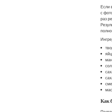
Если 
с фот
раз р
Резул
полно
Ингре
тво
яйц
ман
сол
сах
сах
сме
мас
Как 
Подго