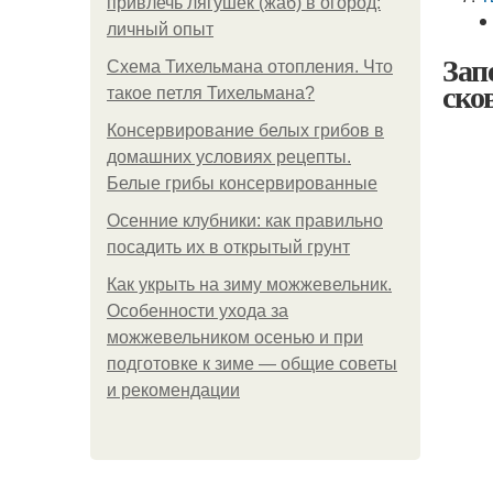
привлечь лягушек (жаб) в огород:
личный опыт
Зап
Схема Тихельмана отопления. Что
ско
такое петля Тихельмана?
Консервирование белых грибов в
домашних условиях рецепты.
Белые грибы консервированные
Осенние клубники: как правильно
посадить их в открытый грунт
Как укрыть на зиму можжевельник.
Особенности ухода за
можжевельником осенью и при
подготовке к зиме — общие советы
и рекомендации