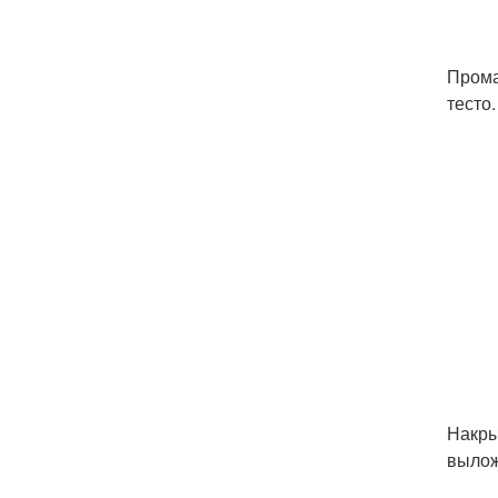
Прома
тесто.
Накры
вылож