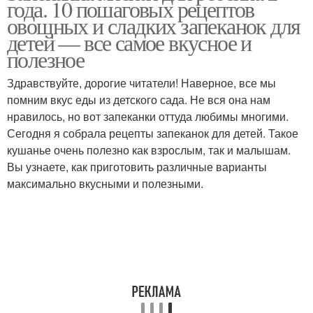
года. 10 пошаговых рецептов
овощных и сладких запеканок для
детей — все самое вкусное и
полезное
Запеканка для
Мясная запеканка
годовалого ребенка
Здравствуйте, дорогие читатели! Наверное, все мы
помним вкус еды из детского сада. Не вся она нам
нравилось, но вот запеканки оттуда любимы многими.
Сегодня я собрала рецепты запеканок для детей. Такое
Полезные запеканки
Рисовая запеканка
кушанье очень полезно как взрослым, так и малышам.
Вы узнаете, как приготовить различные варианты
максимально вкусными и полезными.
Картофельная
Запеканка из макарон
запеканка
Овощная запеканка
Запеканка для детей