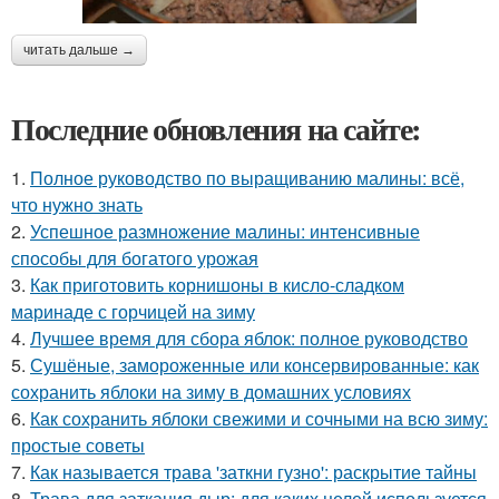
читать дальше →
Последние обновления на сайте:
1.
Полное руководство по выращиванию малины: всё,
что нужно знать
2.
Успешное размножение малины: интенсивные
способы для богатого урожая
3.
Как приготовить корнишоны в кисло-сладком
маринаде с горчицей на зиму
4.
Лучшее время для сбора яблок: полное руководство
5.
Сушёные, замороженные или консервированные: как
сохранить яблоки на зиму в домашних условиях
6.
Как сохранить яблоки свежими и сочными на всю зиму:
простые советы
7.
Как называется трава 'заткни гузно': раскрытие тайны
8.
Трава для заткания дыр: для каких целей используется