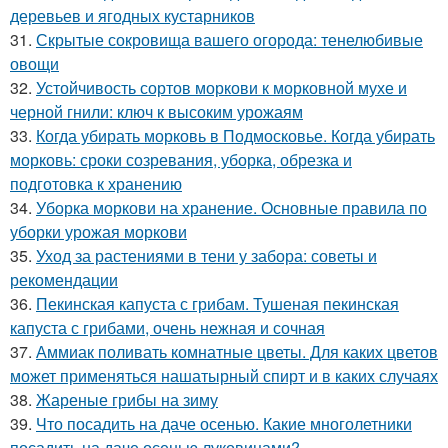
деревьев и ягодных кустарников
31.
Скрытые сокровища вашего огорода: тенелюбивые
овощи
32.
Устойчивость сортов моркови к морковной мухе и
черной гнили: ключ к высоким урожаям
33.
Когда убирать морковь в Подмосковье. Когда убирать
морковь: сроки созревания, уборка, обрезка и
подготовка к хранению
34.
Уборка моркови на хранение. Основные правила по
уборки урожая моркови
35.
Уход за растениями в тени у забора: советы и
рекомендации
36.
Пекинская капуста с грибам. Тушеная пекинская
капуста с грибами, очень нежная и сочная
37.
Аммиак поливать комнатные цветы. Для каких цветов
может применяться нашатырный спирт и в каких случаях
38.
Жареные грибы на зиму
39.
Что посадить на даче осенью. Какие многолетники
посадить на даче осенью луковицами?