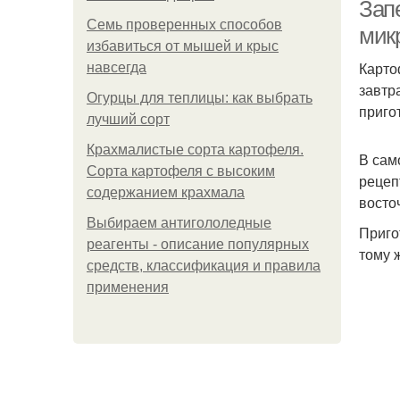
Зап
Семь проверенных способов
мик
избавиться от мышей и крыс
Карто
навсегда
завтр
Огурцы для теплицы: как выбрать
приго
лучший сорт
Крахмалистые сорта картофеля.
В сам
Сорта картофеля с высоким
рецеп
содержанием крахмала
восто
Выбираем антигололедные
Приго
реагенты - описание популярных
тому 
средств, классификация и правила
применения