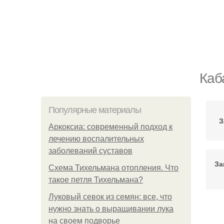
Каб
Популярные материалы
З
Аркоксиа: современный подход к
лечению воспалительных
заболеваний суставов
За
Схема Тихельмана отопления. Что
такое петля Тихельмана?
Луковый севок из семян: все, что
нужно знать о выращивании лука
на своем подворье