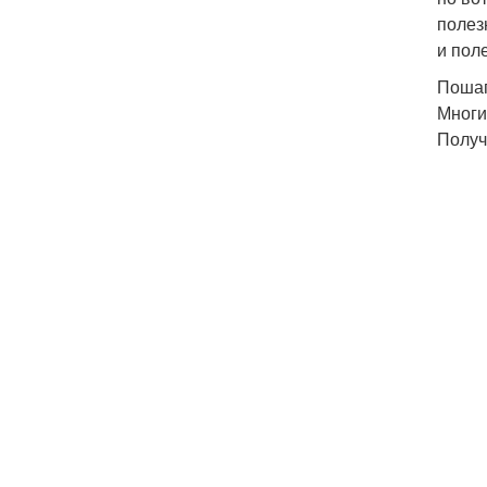
полез
и пол
Пошаг
Многи
Получ