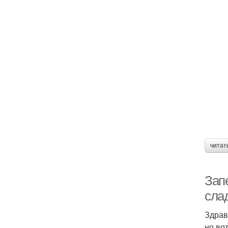
читат
Зап
слад
Здрав
но во