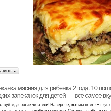
ь дальше →
еканка мясная для ребенка 2 года. 10 по
ких запеканок для детей — все самое вк
ствуйте, дорогие читатели! Наверное, все мы помним вкус е
т запеканки оттуда любимы многими. Сегодня я собрала рец