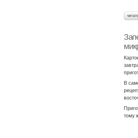
читат
Зап
мик
Карто
завтр
приго
В сам
рецеп
восто
Приго
тому 