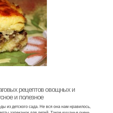
шаговых рецептов овощных и
усное и полезное
ды из детского сада. Не вся она нам нравилось,
епты запеканок для детей. Такое кушанье очень