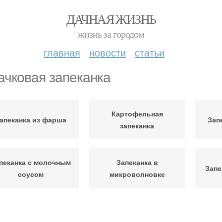
ДАЧНАЯ ЖИЗНЬ
жизнь за городом
главная
новости
статьи
ачковая запеканка
Картофельная
апеканка из фарша
Зап
запеканка
пеканка с молочным
Запеканка в
Запе
соусом
микроволновке
Рисовая запеканка