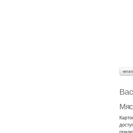
читат
Вас
Мяс
Карто
досту
приде