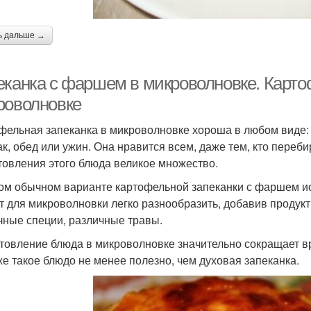
ь дальше →
еканка с фаршем в микроволновке. Карто
роволновке
фельная запеканка в микроволновке хороша в любом виде: 
ак, обед или ужин. Она нравится всем, даже тем, кто переби
товления этого блюда великое множество.
ом обычном варианте картофельной запеканки с фаршем ис
т для микроволновки легко разнообразить, добавив продукт
чные специи, различные травы.
товление блюда в микроволновке значительно сокращает врем
же такое блюдо не менее полезно, чем духовая запеканка.