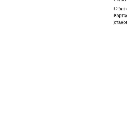
О блю
Карто
стано