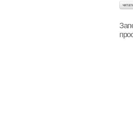
читат
Зап
про