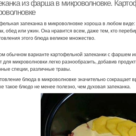
еканка из фарша в микроволновке. Карто
роволновке
фельная запеканка в микроволновке хороша в любом виде: 
ак, обед или ужин. Она нравится всем, даже тем, кто переби
товления этого блюда великое множество.
ом обычном варианте картофельной запеканки с фаршем ис
т для микроволновки легко разнообразить, добавив продукт
чные специи, различные травы.
товление блюда в микроволновке значительно сокращает врем
же такое блюдо не менее полезно, чем духовая запеканка.