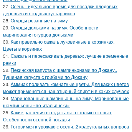
27.
Осень - идеальное время для посадки плодовых
деревьев и ягодных кустарников
28.
Огурцы резанные на зиму
29.
Огурцы дольками на зиму. Особенности
маринования огурцов дольками
30.
Как правильно сажать луковичные в корзинках.
Цветы в корзинах
31.
Сажать и пересаживать деревья: лучшие временные
рамки
32.
Пекинская капуста с шампиньонами по Дюкану..
Тушеная капуста с грибами по Дюкану
33.
Аммиак поливать комнатные цветы. Для каких цветов
может применяться нашатырный спирт и в каких случаях
34.
Маринованные шампиньоны на зиму. Маринованные
шампиньоны «по-итальянски»
35.
Какие растения всегда сажают только осенью.
Особенности осенней посадки
36.
Готовимся к урожаю с осени. 2 краеугольных вопроса