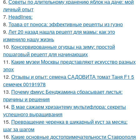
6.
Советы по длительному хранению яблок на даче: мой
личный опыт
7.
Headlines:
8.
Трава от поноса: эффективные рецепты из гузно
9.
Лет 20 назад нашла рецепт для мамы: как это
изменило нашу жизнь
10.
Консервированные огурцы на зиму: простой
пошаговый рецепт для начинающих
11.
Какие музеи Москвы представляют искусство разных
эпох
12.
Отзывы и опыт: семена САДОВИТА томат Таня F1 5
семечек 00191978
13.
Почему фикус Бенджамина сбрасывает листья:
причины и решения
14.
В мае сажаем хризантему мультифлора: секреты
успешного выращивания
15.
Превращение черенка в шикарный куст за месяц:
шаг за шагом
16.
Какие основные достопримечательности Ставрополя