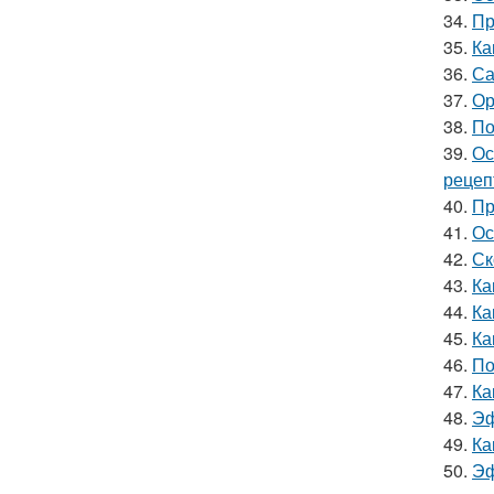
34.
Пр
35.
Ка
36.
Са
37.
Ор
38.
По
39.
Ос
рецеп
40.
Пр
41.
Ос
42.
Ск
43.
Ка
44.
Ка
45.
Ка
46.
По
47.
Ка
48.
Эф
49.
Ка
50.
Эф