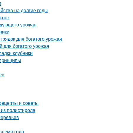
и
ойства на долгие годы
снок
ледующего урожая
ники
грядок для богатого урожая
й для богатого урожая
садки клубники
 принципы
ев
рецепты и советы
 из полистирола
деревьев
время года