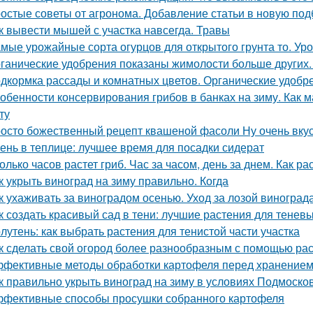
остые советы от агронома. Добавление статьи в новую под
к вывести мышей с участка навсегда. Травы
мые урожайные сорта огурцов для открытого грунта то. Ур
ганические удобрения показаны жимолости больше других.
дкормка рассады и комнатных цветов. Органические удобр
обенности консервирования грибов в банках на зиму. Как м
ту
осто божественный рецепт квашеной фасоли Ну очень вку
ень в теплице: лучшее время для посадки сидерат
олько часов растет гриб. Час за часом, день за днем. Как ра
к укрыть виноград на зиму правильно. Когда
к ухаживать за виноградом осенью. Уход за лозой виноград
к создать красивый сад в тени: лучшие растения для теневы
лутень: как выбрать растения для тенистой части участка
к сделать свой огород более разнообразным с помощью раст
фективные методы обработки картофеля перед хранение
к правильно укрыть виноград на зиму в условиях Подмоско
фективные способы просушки собранного картофеля