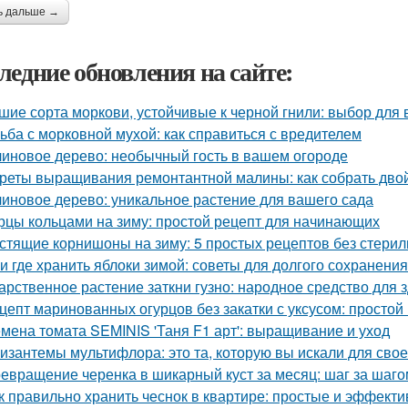
ь дальше →
ледние обновления на сайте:
шие сорта моркови, устойчивые к черной гнили: выбор для
ьба с морковной мухой: как справиться с вредителем
иновое дерево: необычный гость в вашем огороде
реты выращивания ремонтантной малины: как собрать дво
иновое дерево: уникальное растение для вашего сада
рцы кольцами на зиму: простой рецепт для начинающих
стящие корнишоны на зиму: 5 простых рецептов без стери
 и где хранить яблоки зимой: советы для долгого сохранения
арственное растение заткни гузно: народное средство для 
цепт маринованных огурцов без закатки с уксусом: простой
мена томата SEMINIS 'Таня F1 арт': выращивание и уход
изантемы мультифлора: это та, которую вы искали для свое
евращение черенка в шикарный куст за месяц: шаг за шаго
к правильно хранить чеснок в квартире: простые и эффект