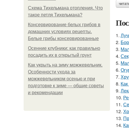
читат
Схема Тихельмана отопления. Что
такое петля Тихельмана?
Пос
Консервирование белых грибов в
домашних условиях рецепты.
1.
Луч
Белые грибы консервированные
2.
Бор
Осенние клубники: как правильно
3.
Мал
посадить их в открытый грунт
4.
Сек
5.
Мал
Как укрыть на зиму можжевельник.
6.
Огу
Особенности ухода за
7.
Хру
можжевельником осенью и при
8.
Как
подготовке к зиме — общие советы
9.
Лек
и рекомендации
10.
Ре
11.
Се
12.
Хр
13.
Пр
14.
Ка