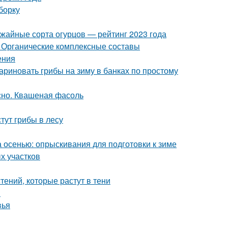
борку
ожайные сорта огурцов — рейтинг 2023 года
 Органические комплексные составы
ения
ариновать грибы на зиму в банках по простому
сно. Квашеная фасоль
стут грибы в лесу
а осенью: опрыскивания для подготовки к зиме
х участков
ений, которые растут в тени
м
вья