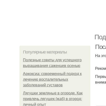
Под
Пос
Популярные материалы
На эт
Полезные советы для успешного
выращивания саженцев осенью
Реком
Аркоксиа: современный подход к
Первы
лечению воспалительных
внима
заболеваний суставов
Лягушки земляные в огороде. Как
привлечь лягушек (жаб) в огород:
личный опыт