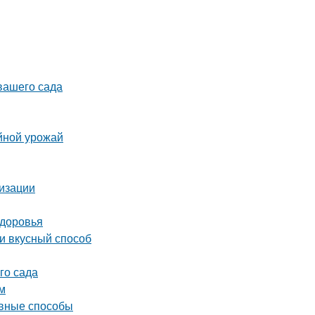
 вашего сада
йной урожай
лизации
здоровья
 и вкусный способ
го сада
м
ивные способы