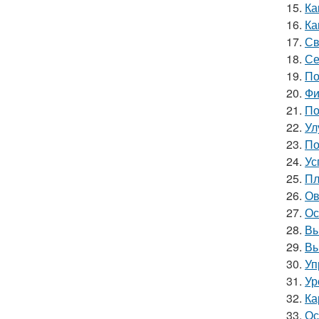
15.
Ка
16.
Ка
17.
Св
18.
Се
19.
По
20.
Фи
21.
По
22.
Ул
23.
По
24.
Ус
25.
Пл
26.
Ов
27.
Ос
28.
Вы
29.
Вы
30.
Уп
31.
Ур
32.
Ка
33.
Ос