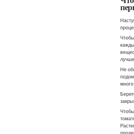
пер
Насту
проце
Чтобы
кажды
вещес
лучше
Не об
подок
много
Берет
закры
Чтобы
томат
Расте
проде