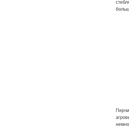
стебл
больш
Перчи
агров
немно