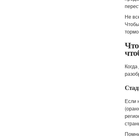
перес
Не вс
Чтобы
тормо
Что
что
Когда
разоб
Стад
Если 
(оран
регио
стран
Помни