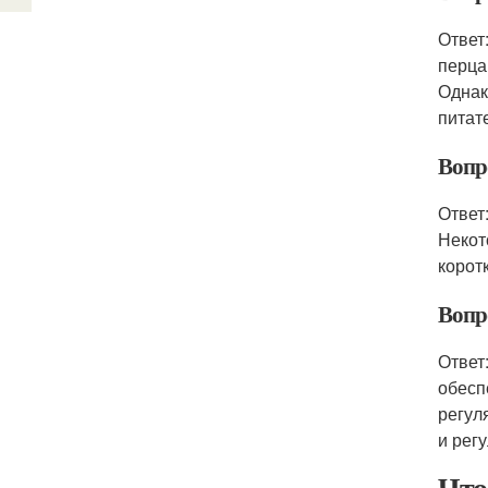
Ответ
перца
Однак
питат
Вопр
Ответ
Некот
корот
Вопр
Ответ
обесп
регул
и рег
Что