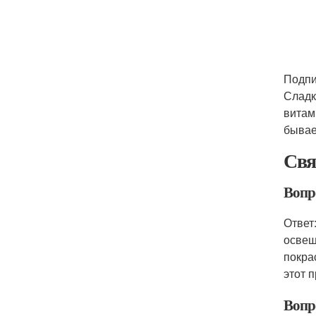
Подпи
Сладк
витам
бывае
Свя
Вопр
Ответ
освещ
покра
этот 
Вопр