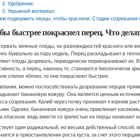
2. Удобрение:
3. Укрывной материал.
ем подкормить перцы, чтобы краснели. Стадии созревания
бы быстрее покраснел перец. Что делат
сорвать зеленые плоды, но разновидностей красного или же
иях буквально за пару недель. Перец раскладывают в теплой
ляют плоды дозревать, периодически переворачивают их. В
сивность, а перец, наконец-то, становится биологически з
или спелое яблоко, то они покраснеют быстрее.
елании, можно поспособствовать дозреванию перцев прямо 
адывают банановую кожуру. Она является ценным источник
сса созревания. Калий через почву проникает к корням раст
ыми. Однако, банановая кожура очень привлекает насекомы
а опасным, ведь вместе со зрелостью на перцы начинают н
твует один радикальный, но весьма действенный способ, 
чается в приостановлении роста куста, за счет этого перцам