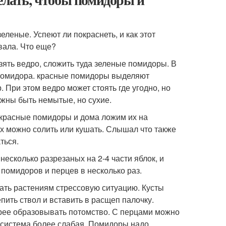
леные. Успеют ли покраснеть, и как этот
вала. Что еще?
зять ведро, сложить туда зеленые помидоры. В
 помидора. красные помидоры выделяют
При этом ведро может стоять где угодно, но
лжны быть немытые, но сухие.
 красные помидоры и дома ложим их на
их можно солить или кушать. Слышал что также
ться.
есколько разрезаных на 2-4 части яблок, и
помидоров и перцев в несколько раз.
дать растениям стрессовую ситуацию. Кусты
ить ствол и вставить в расщеп палочку.
трее образовывать потомство. С перцами можно
ая система более слабая. Помидоры надо