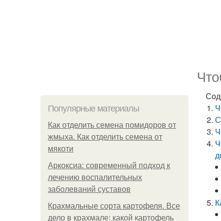
Что
Сод
Ч
Популярные материалы
С
Как отделить семена помидоров от
Ч
жмыха. Как отделить семена от
Ч
мякоти
д
Аркоксиа: современный подход к
лечению воспалительных
заболеваний суставов
К
Крахмальные сорта картофеля. Все
дело в крахмале: какой картофель