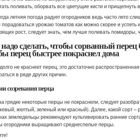
тать поливать, оборвать все цветущие кисти и прищепнуть 
егда летняя погода радует огородников ведь часто лето сли
 порадоваться урожаю томатов как можно скорее и успеть и
зящих рост, следует знать, чем лучше поливать помидоры, 
 надо сделать, чтобы сорванный перец 
бы перец быстрее покраснел дома
 долго не краснеет перец, это достаточно распространенная
раться в ряде других причин.
ии созревания перца
на грядке некоторые перцы не покраснели, следует разобрат
жевый, желтый, зеленый или красный). Далее, какой сорт –
нах земледельцы рекомендуют культивировать ранние сорта
ы огородники выращивают среднеспелые перцы.
те!