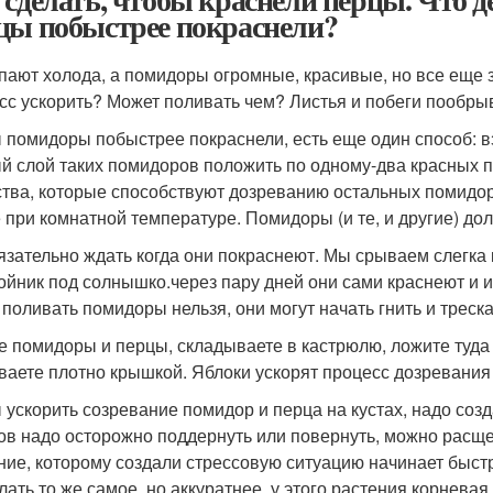
цы побыстрее покраснели?
пают холода, а помидоры огромные, красивые, но все еще зе
сс ускорить? Может поливать чем? Листья и побеги пообры
 помидоры побыстрее покраснели, есть еще один способ: в
й слой таких помидоров положить по одному-два красных
тва, которые способствуют дозреванию остальных помидор. 
 при комнатной температуре. Помидоры (и те, и другие) до
язательно ждать когда они покраснеют. Мы срываем слегка
ойник под солнышко.через пару дней они сами краснеют и 
 поливать помидоры нельзя, они могут начать гнить и треска
е помидоры и перцы, складываете в кастрюлю, ложите туда н
ваете плотно крышкой. Яблоки ускорят процесс дозревания 
 ускорить созревание помидор и перца на кустах, надо соз
ов надо осторожно поддернуть или повернуть, можно расщеп
ние, которому создали стрессовую ситуацию начинает быс
лать то же самое, но аккуратнее, у этого растения корнев