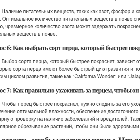
: Наличие питательных веществ, таких как азот, фосфор и к
. Оптимальное количество питательных веществ в почве сп
о, чрезмерное количество азота может задержать покрасне
ельных веществ в почве.
ос 6: Как выбрать сорт перца, который быстрее пок
: Выбор сорта перца, который быстрее покраснет, зависит 
орые сорта перца имеют более быстрый цикл развития и по
ким циклом развития, такие как "California Wonder" или "Jal
ос 7: Как правильно ухаживать за перцем, чтобы он
: Чтобы перец быстрее покраснел, нужно следить за его ух
ечение оптимальной влажности, обеспечение достаточного 
ярную проверку на наличие заболеваний и вредителей. Та
улярное обрезывание растений, чтобы они были здоровыми
 сделать, чтобы краснели перцы. Что 