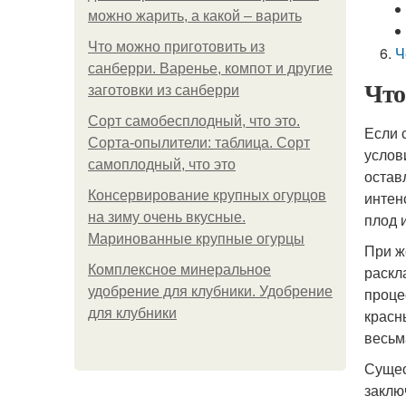
можно жарить, а какой – варить
Что можно приготовить из
Ч
санберри. Варенье, компот и другие
Что
заготовки из санберри
Сорт самобесплодный, что это.
Если 
Сорта-опылители: таблица. Сорт
услов
самоплодный, что это
остав
Консервирование крупных огурцов
интен
на зиму очень вкусные.
плод 
Маринованные крупные огурцы
При ж
Комплексное минеральное
раскл
удобрение для клубники. Удобрение
проце
для клубники
красн
весьм
Сущес
заклю