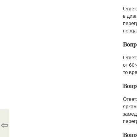
Ответ
в диа
перег
перца
Вопр
Ответ
от 60
то вр
Вопр
Ответ
ярком
замед
перег
⇦
Вопр