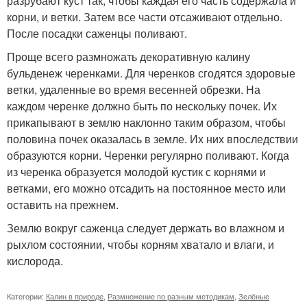
разрубают куст так, чтобы каждая его часть содержала и
корни, и ветки. Затем все части отсаживают отдельно.
После посадки саженцы поливают.
Проще всего размножать декоративную калину
бульденеж черенками. Для черенков сгодятся здоровые
ветки, удаленные во время весенней обрезки. На
каждом черенке должно быть по нескольку почек. Их
прикапывают в землю наклонно таким образом, чтобы
половина почек оказалась в земле. Их них впоследствии
образуются корни. Черенки регулярно поливают. Когда
из черенка образуется молодой кустик с корнями и
ветками, его можно отсадить на постоянное место или
оставить на прежнем.
Землю вокруг саженца следует держать во влажном и
рыхлом состоянии, чтобы корням хватало и влаги, и
кислорода.
Категории:
Калин в природе
,
Размножение по разным методикам
,
Зелёные