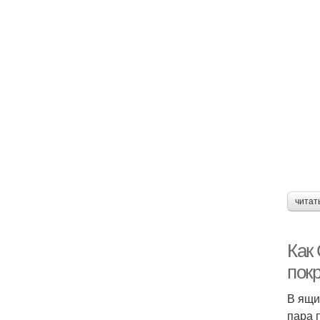
читат
Как
пок
В ящи
пара 