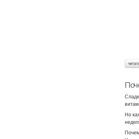
читат
Поче
Сладк
витам
Но ка
недел
Почем