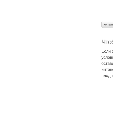
читат
Что
Если 
услов
остав
интен
плод 