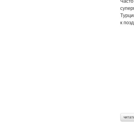
Часто
супер
Турци
к поз
читат