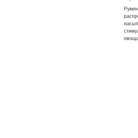
Румян
распр
насып
стиму
овоща