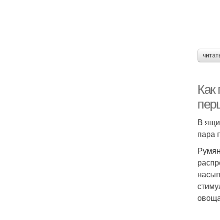
читат
Как
пер
В ящи
пара 
Румян
распр
насып
стиму
овоща