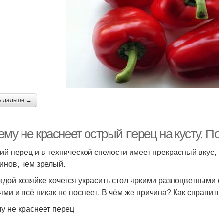
ь дальше →
му не краснеет острый перец на кусту. П
ий перец и в технической спелости имеет прекрасный вкус,
инов, чем зрелый.
ждой хозяйке хочется украсить стол яркими разноцветными о
ями и всё никак не поспеет. В чём же причина? Как справит
у не краснеет перец