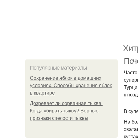
Хит
Поче
Популярные материалы
Часто
Сохранение яблок в домашних
супер
условиях. Способы хранения яблок
Турци
в квартире
к поз
Дозревает ли сорванная тыква.
В суп
Когда убирать тыкву? Верные
признаки спелости тыквы
На бо
хвата
куста