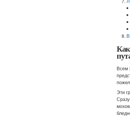
Л
В
Как
пут
Всем 
предст
пожела
Эти г
Сразу
мохов
бледн