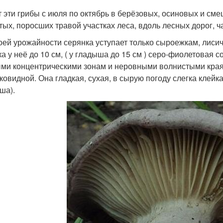
т эти грибы с июля по октябрь в берёзовых, осиновых и сме
тых, поросших травой участках леса, вдоль лесных дорог, 
оей урожайности серянка уступает только сыро­ежкам, лисич
а у неё до 10 см, ( у гладыша до 15 см ) серо-фиолетовая
ми концентрическими зонам и неровными волнистыми краям
ковидной. Она гладкая, сухая, в сырую погоду слегка клейкая
ша).