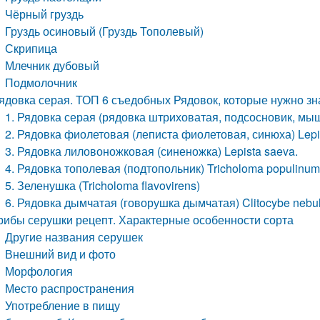
Чёрный груздь
Груздь осиновый (Груздь Тополевый)
Скрипица
Млечник дубовый
Подмолочник
ядовка серая. ТОП 6 съедобных Рядовок, которые нужно знат
1. Рядовка серая (рядовка штриховатая, подсосновик, мыш
2. Рядовка фиолетовая (леписта фиолетовая, синюха) Lepi
3. Рядовка лиловоножковая (синеножка) Lepista saeva.
4. Рядовка тополевая (подтопольник) Tricholoma populinum
5. Зеленушка (Tricholoma flavovirens)
6. Рядовка дымчатая (говорушка дымчатая) Clitocybe nebul
рибы серушки рецепт. Характерные особенности сорта
Другие названия серушек
Внешний вид и фото
Морфология
Место распространения
Употребление в пищу