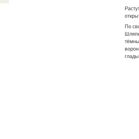
Расту
откры
По св
Шляпк
тёмны
ворон
глады