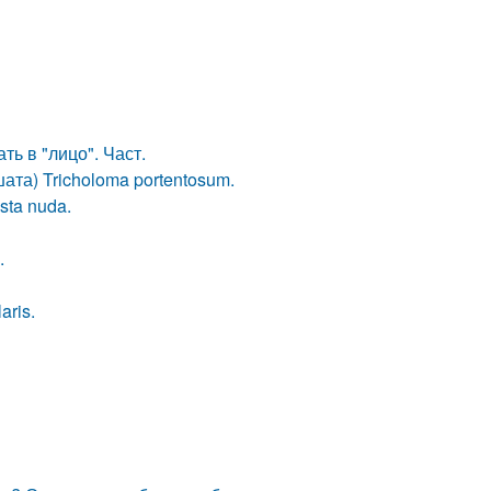
ь в "лицо". Част.
ата) Tricholoma portentosum.
sta nuda.
.
aris.