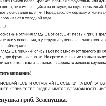
ь этих грибов белая, крепкая, плотная с фруктовым или чу
о цвета, не изменяющийся на воздухе, на вкус очень едкий.
ают у основания шляпки. Перед засолом серушку отмачиваю
 промывают в холодной воде.
ДЫШ
, основные отличия гладыша от серушки: первый гриб в зрело
ине или у основания, а у серушки суженная, шляпка почти в
 не наблюдается.
 гладыша грибники описывают по разному (от прелого до сл
ит, про фруктовые нотки. На срезе или изломе гладыш выде
вится желтоватым и застывает в серовато-зеленые крупинки
тите внимание!
ИСЫВАЙТЕСЬ! И ОСТАВЛЯЙТЕ ССЫЛКИ НА МОЙ КАНАЛ
ШЕЕ КОЛИЧЕСТВО ЛЮДЕЙ, ИМЕЛО ВОЗМОЖНОСТЬ ЧИТА
енушка гриб. Зеленушка.