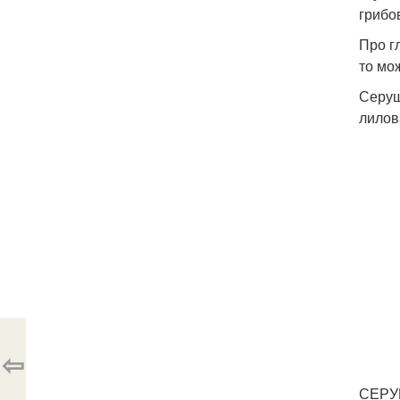
грибо
Про г
то мо
Серушк
лилов
⇦
СЕРУ