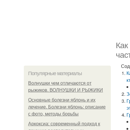
Как
час
Сод
К
Популярные материалы
к
Волнушки чем отличаются от
рыжиков. ВОЛНУШКИ И РЫЖИКИ
З
Основные болезни яблонь и их
Г
лечение. Болезни яблонь: описание
э
с фото, методы борьбы
Г
Аркоксиа: современный подход к