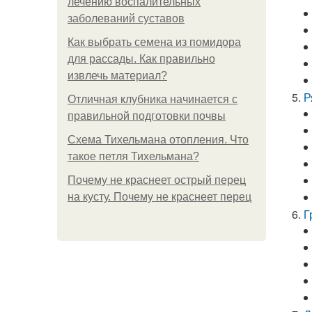
лечению воспалительных
заболеваний суставов
Как выбрать семена из помидора
для рассады. Как правильно
извлечь материал?
Р
Отличная клубника начинается с
правильной подготовки почвы
Схема Тихельмана отопления. Что
такое петля Тихельмана?
Почему не краснеет острый перец
на кусту. Почему не краснеет перец
Г