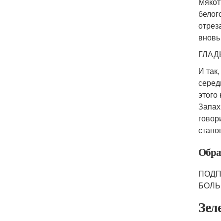
Мякот
белог
отрез
вновь
ГЛА
И так
серед
этого
Запах
говор
стано
Обра
ПОДП
БОЛЬ
Зел