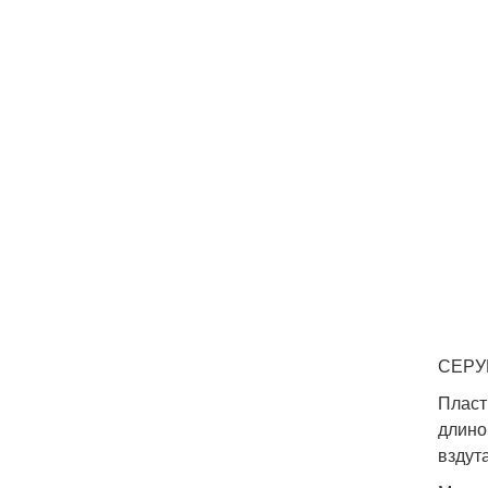
СЕРУ
Пласт
длиной
вздут