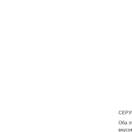
СЕРУ
Оба э
вкусо