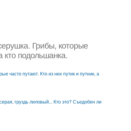
серушка. Грибы, которые
 а кто подольшанка.
е часто путают. Кто из них путик и путник, а
ерая, груздь лиловый... Кто это? Съедобен ли