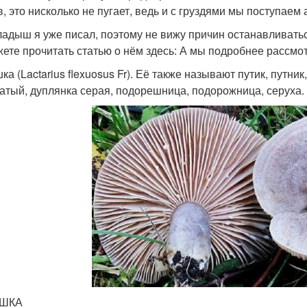
в, это нисколько не пугает, ведь и с груздями мы поступаем
ладыш я уже писал, поэтому не вижу причин останавливатьс
жете прочитать статью о нём здесь: А мы подробнее рассмо
а (Lactarius flexuosus Fr). Её также называют путик, путник
атый, дуплян­ка серая, подорешница, подорожни­ца, серуха.
ШКА