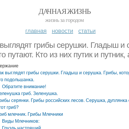
ДАЧНАЯ ЖИЗНЬ
жизнь за городом
главная
новости
статьи
 выглядят грибы серушки. Гладыш и 
то путают. Кто из них путик и путник,
ержание
ак выглядят грибы серушки. Гладыш и серушка. Грибы, которы
то подольшанка.
Обратите внимание!
еленушка гриб. Зеленушка.
рибы серянки. Грибы российских лесов. Серушка, дуплянка с
тот гриб?
риб млечник. Грибы Млечники
Виды Млечников:
Груздь настоящий