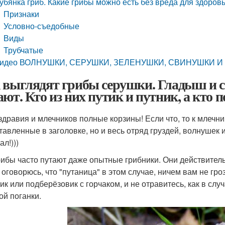
убянка гриб. Какие грибы можно есть без вреда для здоро
Признаки
Условно-съедобные
Виды
Трубчатые
идео ВОЛНУШКИ, СЕРУШКИ, ЗЕЛЕНУШКИ, СВИНУШКИ И
 выглядят грибы серушки. Гладыш и с
ают. Кто из них путик и путник, а кто 
здравия и млечников полные корзины! Если что, то к млечни
авленные в заголовке, но и весь отряд груздей, волнушек и т
л!)))
рибы часто путают даже опытные грибники. Они действитель
 оговорюсь, что "путаница" в этом случае, ничем вам не гро
ик или подберёзовик с горчаком, и не отравитесь, как в слу
ой поганки.