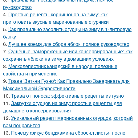
руководство
4.
Простые рецепты корнишонов на зиму: как
приготовить вкусные маринованные огурчики
5.
Как правильно засолить огурцы на зиму в 1-литровую
банку
6.
Лучшее время для сбора яблок: полное руководство
7.
Сушёные, замороженные или консервированные: как
сохранить яблоки на зиму в домашних условиях
8.
Мелколепестник канадский в народе: полезные
свойства и применение
9.
Трава 'Заткни Гузно': Как Правильно Заваривать для
Максимальной Эффективности
10.
Трава от поноса: эффективные рецепты из гузно
11.
Закрутки огурцов на зиму: простые рецепты для
домашнего консервирования
12.
Уникальный рецепт маринованных огурцов, который
вам понравится
13.
Почему фикус бенджамина сбросил листья после