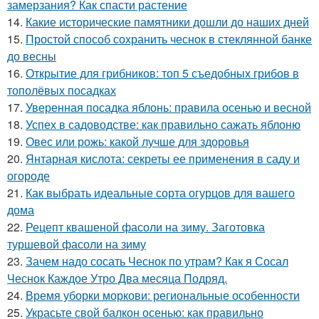
замерзания? Как спасти растение
14.
Какие исторические памятники дошли до наших дней
15.
Простой способ сохранить чеснок в стеклянной банке
до весны
16.
Открытие для грибников: топ 5 съедобных грибов в
тополёвых посадках
17.
Уверенная посадка яблонь: правила осенью и весной
18.
Успех в садоводстве: как правильно сажать яблоню
19.
Овес или рожь: какой лучше для здоровья
20.
Янтарная кислота: секреты ее применения в саду и
огороде
21.
Как выбрать идеальные сорта огурцов для вашего
дома
22.
Рецепт квашеной фасоли на зиму. Заготовка
туршевой фасоли на зиму
23.
Зачем надо сосать Чеснок по утрам? Как я Сосал
Чеснок Каждое Утро Два месяца Подряд.
24.
Время уборки моркови: региональные особенности
25.
Украсьте свой балкон осенью: как правильно