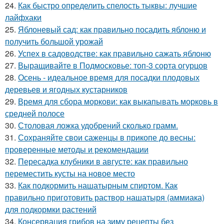
24.
Как быстро определить спелость тыквы: лучшие
лайфхаки
25.
Яблоневый сад: как правильно посадить яблоню и
получить большой урожай
26.
Успех в садоводстве: как правильно сажать яблоню
27.
Выращивайте в Подмосковье: топ-3 сорта огурцов
28.
Осень - идеальное время для посадки плодовых
деревьев и ягодных кустарников
29.
Время для сбора моркови: как выкапывать морковь в
средней полосе
30.
Столовая ложка удобрений сколько грамм.
31.
Сохраняйте свои саженцы в прикопе до весны:
проверенные методы и рекомендации
32.
Пересадка клубники в августе: как правильно
переместить кусты на новое место
33.
Как подкормить нашатырным спиртом. Как
правильно приготовить раствор нашатыря (аммиака)
для подкормки растений
34.
Консервация грибов на зиму рецепты без