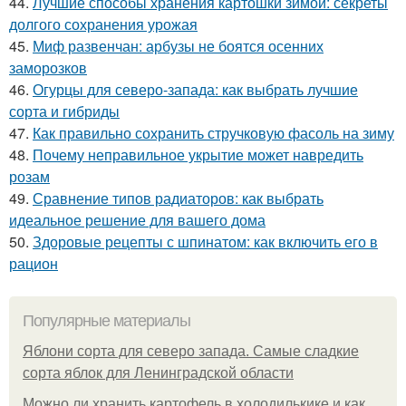
44.
Лучшие способы хранения картошки зимой: секреты
долгого сохранения урожая
45.
Миф развенчан: арбузы не боятся осенних
заморозков
46.
Огурцы для северо-запада: как выбрать лучшие
сорта и гибриды
47.
Как правильно сохранить стручковую фасоль на зиму
48.
Почему неправильное укрытие может навредить
розам
49.
Сравнение типов радиаторов: как выбрать
идеальное решение для вашего дома
50.
Здоровые рецепты с шпинатом: как включить его в
рацион
Популярные материалы
Яблони сорта для северо запада. Самые сладкие
сорта яблок для Ленинградской области
Можно ли хранить картофель в холодилькике и как