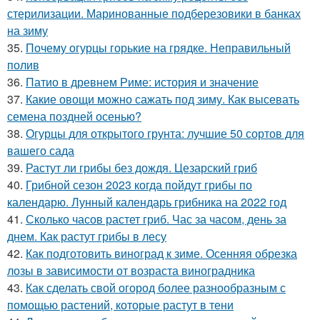
стерилизации. Маринованные подберезовики в банках
на зиму
35.
Почему огурцы горькие на грядке. Неправильный
полив
36.
Патио в древнем Риме: история и значение
37.
Какие овощи можно сажать под зиму. Как высевать
семена поздней осенью?
38.
Огурцы для открытого грунта: лучшие 50 сортов для
вашего сада
39.
Растут ли грибы без дождя. Цезарский гриб
40.
Грибной сезон 2023 когда пойдут грибы по
календарю. Лунный календарь грибника на 2022 год
41.
Сколько часов растет гриб. Час за часом, день за
днем. Как растут грибы в лесу
42.
Как подготовить виноград к зиме. Осенняя обрезка
лозы в зависимости от возраста виноградника
43.
Как сделать свой огород более разнообразным с
помощью растений, которые растут в тени