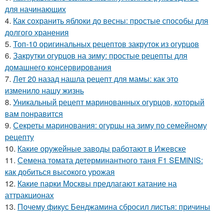
для начинающих
4.
Как сохранить яблоки до весны: простые способы для
долгого хранения
5.
Топ-10 оригинальных рецептов закруток из огурцов
6.
Закрутки огурцов на зиму: простые рецепты для
домашнего консервирования
7.
Лет 20 назад нашла рецепт для мамы: как это
изменило нашу жизнь
8.
Уникальный рецепт маринованных огурцов, который
вам понравится
9.
Секреты маринования: огурцы на зиму по семейному
рецепту
10.
Какие оружейные заводы работают в Ижевске
11.
Семена томата детерминантного таня F1 SEMINIS:
как добиться высокого урожая
12.
Какие парки Москвы предлагают катание на
аттракционах
13.
Почему фикус Бенджамина сбросил листья: причины