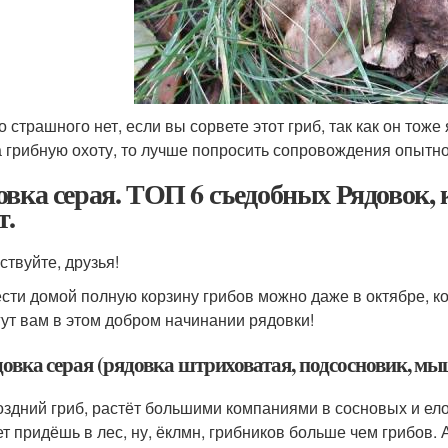
о страшного нет, если вы сорвете этот гриб, так как он то
а грибную охоту, то лучше попросить сопровождения опытно
овка серая. ТОП 6 съедобных Рядовок, 
т.
ствуйте, друзья!
сти домой полную корзину грибов можно даже в октябре, ко
ут вам в этом добром начинании рядовки!
довка серая (рядовка штриховатая, подсосновик, мы
оздний гриб, растёт большими компаниями в сосновых и ело
т придёшь в лес, ну, ёклмн, грибников больше чем грибов. А