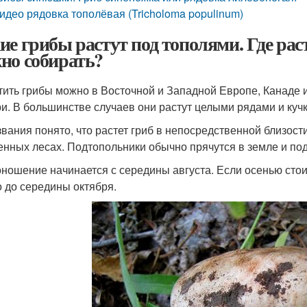
идео рядовка тополёвая (Tricholoma populinum)
ие грибы растут под тополями. Где рас
но собирать?
тить грибы можно в Восточной и Западной Европе, Канаде 
и. В большинстве случаев они растут целыми рядами и куч
звания понято, что растет гриб в непосредственной близост
енных лесах. Подтопольники обычно прячутся в земле и под
ношение начинается с середины августа. Если осенью стоит
 до середины октября.