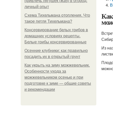
привлечь лягушек (жаб) в огород:
В
личный опыт
Как
Схема Тихельмана отопления. Что
мож
такое петля Тихельмана?
Консервирование белых грибов в
Встре
домашних условиях рецепты.
Сибир
Белые грибы консервированные
Из на
Осенние клубники: как правильно
листв
посадить их в открытый грунт
Плодо
Как укрыть на зиму можжевельник.
можно
Особенности ухода за
можжевельником осенью и при
подготовке к зиме — общие советы
и рекомендации