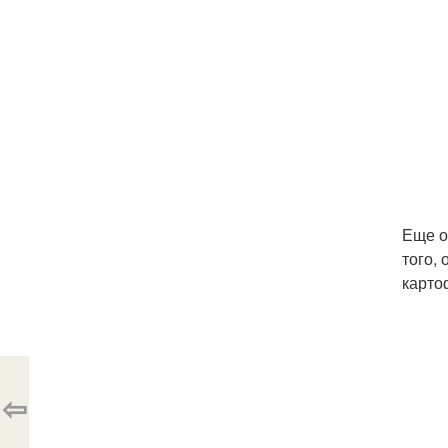
Еще о
того,
карто
⇦