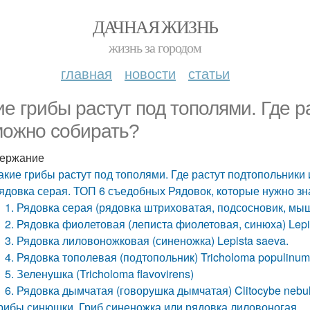
ДАЧНАЯ ЖИЗНЬ
жизнь за городом
главная
новости
статьи
ие грибы растут под тополями. Где р
можно собирать?
ержание
акие грибы растут под тополями. Где растут подтопольники 
ядовка серая. ТОП 6 съедобных Рядовок, которые нужно знат
1. Рядовка серая (рядовка штриховатая, подсосновик, мыш
2. Рядовка фиолетовая (леписта фиолетовая, синюха) Lepi
3. Рядовка лиловоножковая (синеножка) Lepista saeva.
4. Рядовка тополевая (подтопольник) Tricholoma populinum
5. Зеленушка (Tricholoma flavovirens)
6. Рядовка дымчатая (говорушка дымчатая) Clitocybe nebul
рибы синюшки. Гриб синеножка или рядовка лиловоногая.