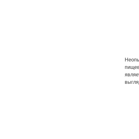
Неопы
пищев
являе
выгля