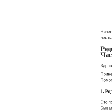
Ничег
лес н
Ряд
Час
Здрав
Прине
Помог
1. Ря
Это п
Бывае