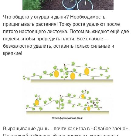
Что общего у огурца и дыни? Необходимость
прищипывать растения! Точку роста удаляют после
пятого настоящего листочка. Потом выжидают ещё две
недели, чтобы проредить плети. Все слабые –
безжалостно удалить, оставить только сильные и
крепкие!
Выращивание дынь – почти как игра в «Слабое звено».
Последний отборочный тур проходит, когда завязи