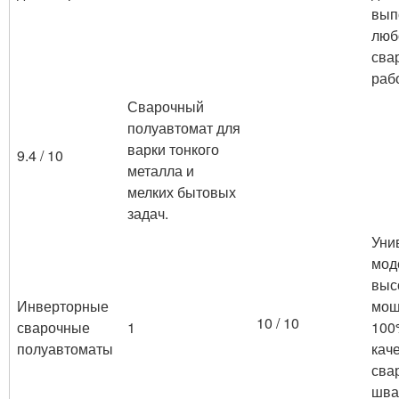
вып
люб
сва
раб
Сварочный
полуавтомат для
варки тонкого
9.4 / 10
металла и
мелких бытовых
задач.
Уни
мод
выс
Инверторные
мощ
10 / 10
сварочные
1
100
полуавтоматы
кач
сва
шва