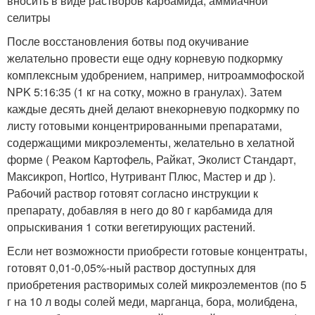
вносить в виде растворов карбамида, аммиачной
селитры
После восстановления ботвы под окучивание
желательно провести еще одну корневую подкормку
комплексным удобрением, например, нитроаммофоской
NPK 5:16:35 (1 кг на сотку, можно в гранулах). Затем
каждые десять дней делают внекорневую подкормку по
листу готовыми концентрированными препаратами,
содержащими микроэлементы, желательно в хелатной
форме ( Реаком Картофель, Райкат, Эколист Стандарт,
Максикроп, Hortico, Нутривант Плюс, Мастер и др ).
Рабочий раствор готовят согласно инструкции к
препарату, добавляя в него до 80 г карбамида для
опрыскивания 1 сотки вегетирующих растений.
Если нет возможности приобрести готовые концентраты,
готовят 0,01-0,05%-ный раствор доступных для
приобретения растворимых солей микроэлементов (по 5
г на 10 л воды солей меди, марганца, бора, молибдена,