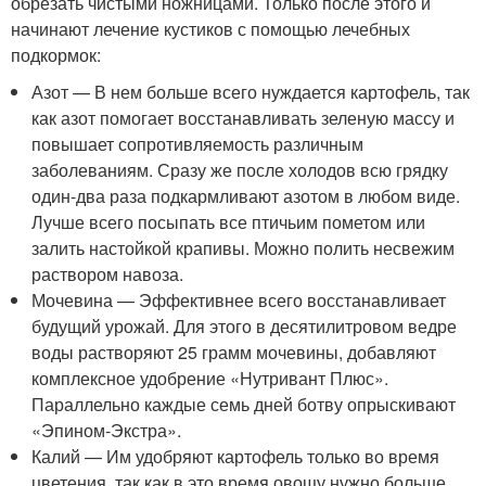
обрезать чистыми ножницами. Только после этого и
начинают лечение кустиков с помощью лечебных
подкормок:
Азот — В нем больше всего нуждается картофель, так
как азот помогает восстанавливать зеленую массу и
повышает сопротивляемость различным
заболеваниям. Сразу же после холодов всю грядку
один-два раза подкармливают азотом в любом виде.
Лучше всего посыпать все птичьим пометом или
залить настойкой крапивы. Можно полить несвежим
раствором навоза.
Мочевина — Эффективнее всего восстанавливает
будущий урожай. Для этого в десятилитровом ведре
воды растворяют 25 грамм мочевины, добавляют
комплексное удобрение «Нутривант Плюс».
Параллельно каждые семь дней ботву опрыскивают
«Эпином-Экстра».
Калий — Им удобряют картофель только во время
цветения, так как в это время овощу нужно больше