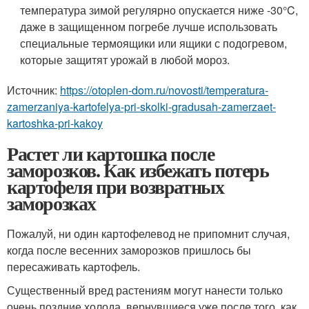
температура зимой регулярно опускается ниже -30°C,
даже в защищенном погребе лучше использовать
специальные термоящики или ящики с подогревом,
которые защитят урожай в любой мороз.
Источник:
https://otoplen-dom.ru/novosti/temperatura-
zamerzaniya-kartofelya-pri-skolki-gradusah-zamerzaet-
kartoshka-pri-kakoy
Растет ли картошка после
заморозков. Как избежать потерь
картофеля при возвратных
заморозках
Пожалуй, ни один картофелевод не припомнит случая,
когда после весенних заморозков пришлось бы
пересаживать картофель.
Существенный вред растениям могут нанести только
очень поздние холода, вернувшиеся уже после того, как