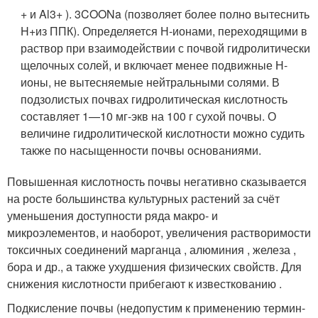
+
и Al
3+
).
3
COONa (позволяет более полно вытеснить
H
+
из ППК). Определяется Н-ионами, переходящими в
раствор при взаимодействии с почвой гидролитически
щелочных солей, и включает менее подвижные Н-
ионы, не вытесняемые нейтральными солями. В
подзолистых почвах гидролитическая кислотность
составляет 1—10 мг-экв на 100 г сухой почвы. О
величине гидролитической кислотности можно судить
также по насыщенности почвы основаниями.
Повышенная кислотность почвы негативно сказывается
на росте большинства культурных растений за счёт
уменьшения доступности ряда макро- и
микроэлементов, и наоборот, увеличения растворимости
токсичных соединений марганца , алюминия , железа ,
бора и др., а также ухудшения физических свойств. Для
снижения кислотности прибегают к известкованию
.
Подкисление почвы (недопустим к применению термин-