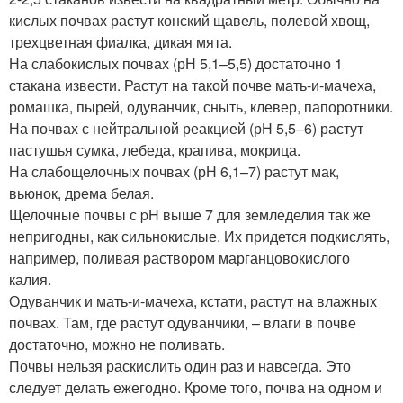
кислых почвах растут конский щавель, полевой хвощ,
трехцветная фиалка, дикая мята.
На слабокислых почвах (рН 5,1–5,5) достаточно 1
стакана извести. Растут на такой почве мать-и-мачеха,
ромашка, пырей, одуванчик, сныть, клевер, папоротники.
На почвах с нейтральной реакцией (рН 5,5–6) растут
пастушья сумка, лебеда, крапива, мокрица.
На слабощелочных почвах (рН 6,1–7) растут мак,
вьюнок, дрема белая.
Щелочные почвы с pH выше 7 для земледелия так же
непригодны, как сильнокислые. Их придется подкислять,
например, поливая раствором марганцовокислого
калия.
Одуванчик и мать-и-мачеха, кстати, растут на влажных
почвах. Там, где растут одуванчики, – влаги в почве
достаточно, можно не поливать.
Почвы нельзя раскислить один раз и навсегда. Это
следует делать ежегодно. Кроме того, почва на одном и