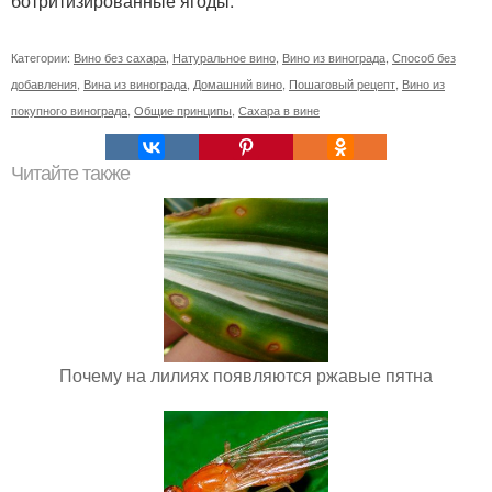
ботритизированные ягоды.
Категории:
Вино без сахара
,
Натуральное вино
,
Вино из винограда
,
Способ без
добавления
,
Вина из винограда
,
Домашний вино
,
Пошаговый рецепт
,
Вино из
покупного винограда
,
Общие принципы
,
Сахара в вине
Читайте также
Почему на лилиях появляются ржавые пятна