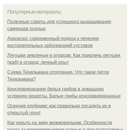
Популярные материалы
Полезные советы для успешного выращивания
саженцев осенью
Аркоксиа: современный подход к лечению
воспалительных заболеваний суставов
Лягушки земляные в огороде. Как привлечь лягушек
(жаб) в огород: личный опыт
Схема Тихельмана отопления. Что такое петля
Тихельмана?
Консервирование белых грибов в домашних
условиях рецепты. Белые грибы консервированные
Осенние клубники: как правильно посадить их в
открытый грунт
Как укрыть на зиму можжевельник. Особенности
ухода за можжевельником осенью и при подготовке к