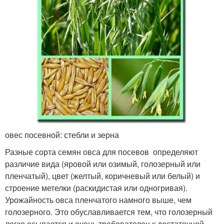
овес посевной: стебли и зерна
Разные сорта семян овса для посевов определяют
различие вида (яровой или озимый, голозерный или
пленчатый), цвет (желтый, коричневый или белый) и
строение метелки (раскидистая или одногривая).
Урожайность овса пленчатого намного выше, чем
голозерного. Это обуславливается тем, что голозерный
легко осыпается и очень требователен к достаточной