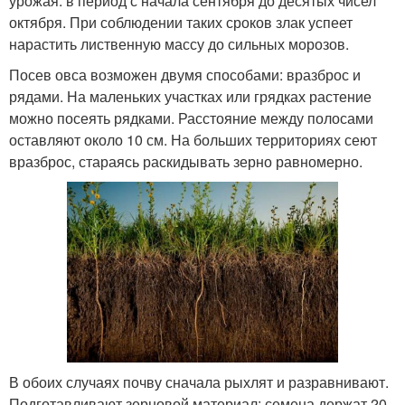
урожая: в период с начала сентября до десятых чисел
октября. При соблюдении таких сроков злак успеет
нарастить лиственную массу до сильных морозов.
Посев овса возможен двумя способами: вразброс и
рядами. На маленьких участках или грядках растение
можно посеять рядками. Расстояние между полосами
оставляют около 10 см. На больших территориях сеют
вразброс, стараясь раскидывать зерно равномерно.
В обоих случаях почву сначала рыхлят и разравнивают.
Подготавливают зерновой материал: семена держат 20-