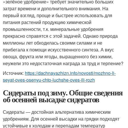
«зелёное удобрение» требует значительно больших
затрат времени и дополнительного внимания. На
первый взгляд, проще и быстрее использовать для
питания растений продукцию химической
промышленности, т.к. минеральные удобрения
прекрасно справятся с этой задачей. Однако природа
миллионы лет обходилась своими силами и не
прибегала к помощи искусственного синтеза. А вкус
овоща, фрукта или ягоды, выращенного без химии,
неужели это недостаточная награда за труд и терпение?
Источник:
https://dachnayazhizn.info/novosti/mozhno-li-
seyat-oves-osenyu-chto-luchshe-oves-ili-rozh
Сидераты под зиму. Общие сведения
об осенней высадке сидератов
Сидераты — достойная альтернатива химическим
удобрениям. Для осенней высадки на грядки подходят
устойчивые к холодам и перепадам температур