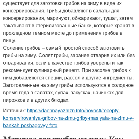
существует для заготовки грибов на зиму в виде их
консервирования. Грибы добавляют в салаты для
консервирования, маринуют, обжаривают, тушат, затем
закатывают в стерилизованные банки, которые хранят в
прохладном темном месте до применения грибов в
пищу.
Соление грибов – самый простой способ заготовить
грибы на зиму. Солят грибы, заранее отварив их или без
отваривания, если в качестве грибов уверены и так
рекомендует кулинарный рецепт. При засолке грибов к
ним добавляются специи, рассол и другие ингредиенты.
Заготовленные на зиму грибы используются в холодное
время года в салатах, супах, закусках, начинках для
пирожков и в других блюдах.
Источник:
https://dachnayazhizn.info/novosti/recepty-
konservirovaniya-gribov-na-zimu-griby-maslyata-na-zimu-v-
bankah-poshagovyy-foto
Маринад для грибов на зиму. Как