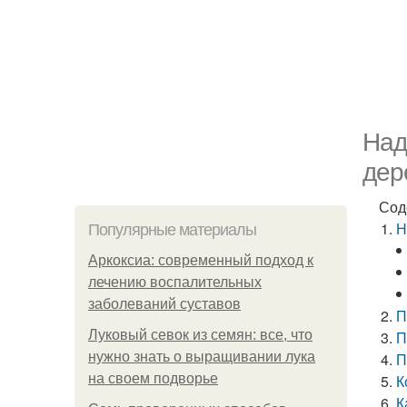
Над
дер
Сод
Н
Популярные материалы
Аркоксиа: современный подход к
лечению воспалительных
заболеваний суставов
П
Луковый севок из семян: все, что
П
нужно знать о выращивании лука
П
на своем подворье
К
К