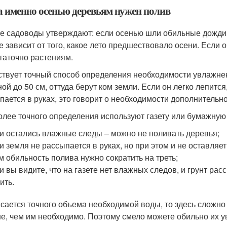
а именно осенью деревьям нужен полив
е садоводы утверждают: если осенью шли обильные дожди,
е зависит от того, какое лето предшествовало осени. Есл
таточно растениям.
твует точный способ определения необходимости увлажне
ной до 50 см, оттуда берут ком земли. Если он легко лепится
пается в руках, это говорит о необходимости дополнительно
олее точного определения используют газету или бумажную
и остались влажные следы – можно не поливать деревья;
и земля не рассыпается в руках, но при этом и не оставляе
м обильность полива нужно сократить на треть;
и вы видите, что на газете нет влажных следов, и грунт ра
ить.
асается точного объема необходимой воды, то здесь сложно
е, чем им необходимо. Поэтому смело можете обильно их у