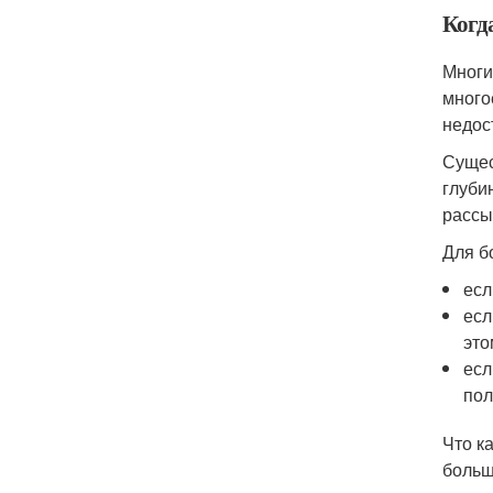
Когд
Многи
много
недос
Сущес
глуби
рассы
Для б
есл
есл
это
есл
пол
Что к
больш