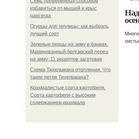
Семь проверенных способов
избавиться от мышей и крыс
Над
навсегда
осе
Огурцы для теплицы: как выбрать
Многи
лучший сорт
листь
Зеленые перцы на зиму в банках.
Маринованный болгарский перец
на зиму: 11 рецептов заготовки
Схема Тихельмана отопления. Что
такое петля Тихельмана?
Крахмалистые сорта картофеля.
Сорта картофеля с высоким
содержанием крахмала