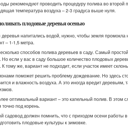
оды рекомендуют проводить процедуру полива во второй по
дящая температура воздуха – 2-3 градуса выше нуля.
поливать плодовые деревья осенью
 деревья напитались водой, нужно, чтобы земля промокла 
т – 1-1,5 метра.
несколько способов полива деревьев в саду. Самый просто
. Но если у вас в саду большое количество плодовых дерев
 К тому же, вариант не подходит, если участок имеет склоны
лонами поможет решить проблему дождевание. Но здесь сто
чится и влажность воздуха. А это иногда вредит деревьям, 
измов.
лее оптимальный вариант – это капельный полив. В этом сл
я точно под корень.
й садовод должен помнить, что с приходом осени работы в 
одготовить плодовые культуры к зимовке.