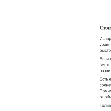
Стои
Испар
уровн
быстр
Если 
веток
разви
Есть 
солне
Помим
от об
Тольк