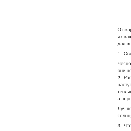
От жа
их ва
для в
1. Ов
Чесно
они н
2. Ра
насту
тепли
а пер
Лучше
солнц
3. Чт