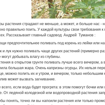
ры растения страдают не меньше, а может, и больше нас -
жно правильно поить. У каждой культуры свои требования к
сех. Рассказывает главный садовод Андрей Туманов :
ощи предпочтительнее поливать под корень из лейки или на
к и лук нужно поливать чаще других растений (примерно раз
е могут добывать влагу из глубины.
стения в открытом грунте поливать лучше всего вечером, а в
пила большая жара. Очень капризны огурцы. Их нельзя пере
це, можно полить их и утром, и вечером, только небольшим
елив может вызвать загнивание.
 всего, если вода будет прогрета: в этом помогут бочки или 
е. От ледяной колодезной или водопроводной растения запр
обы понять, точно ли вы напоили растения или только пром