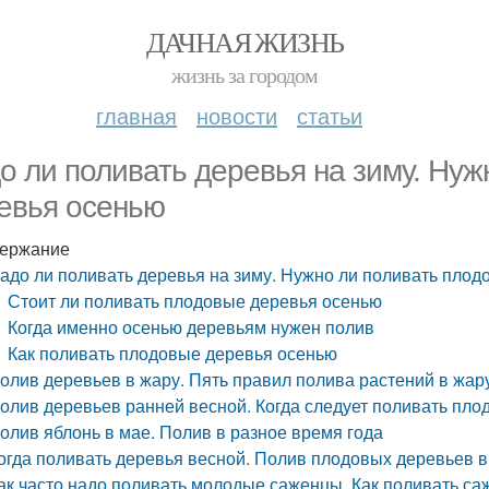
ДАЧНАЯ ЖИЗНЬ
жизнь за городом
главная
новости
статьи
о ли поливать деревья на зиму. Нуж
евья осенью
ержание
адо ли поливать деревья на зиму. Нужно ли поливать пло
Стоит ли поливать плодовые деревья осенью
Когда именно осенью деревьям нужен полив
Как поливать плодовые деревья осенью
олив деревьев в жару. Пять правил полива растений в жар
олив деревьев ранней весной. Когда следует поливать пл
олив яблонь в мае. Полив в разное время года
огда поливать деревья весной. Полив плодовых деревьев в
ак часто надо поливать молодые саженцы. Как поливать са