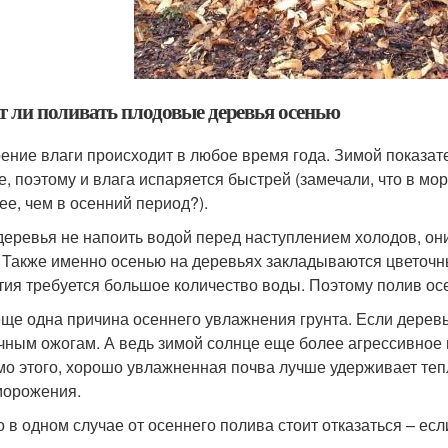
т ли поливать плодовые деревья осенью
ение влаги происходит в любое время года. Зимой показат
е, поэтому и влага испаряется быстрей (замечали, что в м
ее, чем в осенний период?).
деревья не напоить водой перед наступлением холодов, они
. Также именно осенью на деревьях закладываются цветочн
тия требуется большое количество воды. Поэтому полив ос
еще одна причина осеннего увлажнения грунта. Если деревь
чным ожогам. А ведь зимой солнце еще более агрессивное 
о этого, хорошо увлажненная почва лучше удерживает теп
морожения.
о в одном случае от осеннего полива стоит отказаться – ес