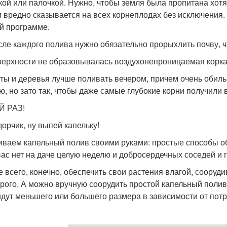
кой или палочкой. Нужно, чтобы земля была пропитана хотя 
и вредно сказывается на всех корнеплодах без исключения.
й программе.
сле каждого полива нужно обязательно прорыхлить почву, 
верхности не образовывалась воздухонепроницаемая корка
сты и деревья лучше поливать вечером, причем очень обильн
ю, но зато так, чтобы даже самые глубокие корни получили 
Й РАЗ!
орчик, ну выпей капельку!
иваем капельный полив своими руками: простые способы об
вас нет на даче целую неделю и добросердечных соседей и 
 всего, конечно, обеспечить свои растения влагой, соорудив
орого. А можно вручную соорудить простой капельный полив
дут меньшего или большего размера в зависимости от потр