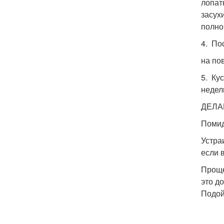
лопат
засух
полно
4. По
на по
5. Ку
недел
ДЕЛА
Помид
Устра
если 
Проще
это д
Подой