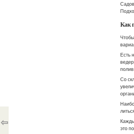
Садов
Подхо
Как 
Чтобы
вариан
Есть 
ведер
полив.
Со ск
увели
орган
Наибо
литьс
⇦
Кажды
это п