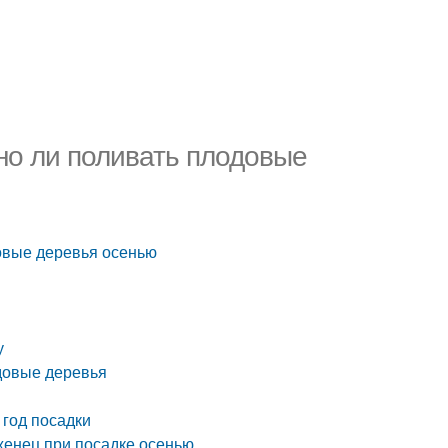
но ли поливать плодовые
довые деревья осенью
у
одовые деревья
 год посадки
женец при посадке осенью