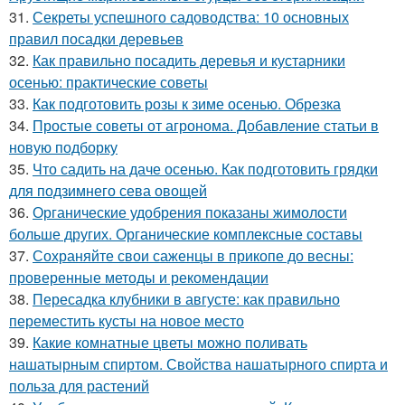
31.
Секреты успешного садоводства: 10 основных
правил посадки деревьев
32.
Как правильно посадить деревья и кустарники
осенью: практические советы
33.
Как подготовить розы к зиме осенью. Обрезка
34.
Простые советы от агронома. Добавление статьи в
новую подборку
35.
Что садить на даче осенью. Как подготовить грядки
для подзимнего сева овощей
36.
Органические удобрения показаны жимолости
больше других. Органические комплексные составы
37.
Сохраняйте свои саженцы в прикопе до весны:
проверенные методы и рекомендации
38.
Пересадка клубники в августе: как правильно
переместить кусты на новое место
39.
Какие комнатные цветы можно поливать
нашатырным спиртом. Свойства нашатырного спирта и
польза для растений