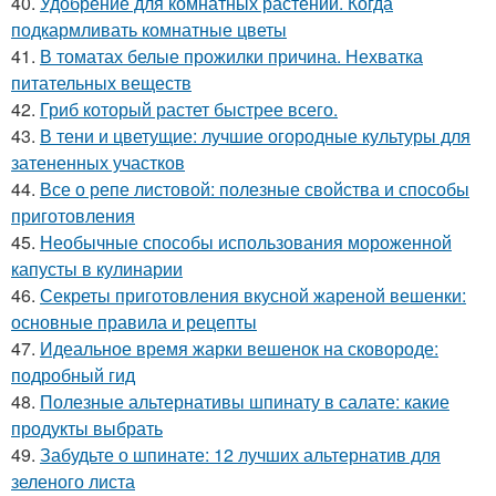
40.
Удобрение для комнатных растений. Когда
подкармливать комнатные цветы
41.
В томатах белые прожилки причина. Нехватка
питательных веществ
42.
Гриб который растет быстрее всего.
43.
В тени и цветущие: лучшие огородные культуры для
затененных участков
44.
Все о репе листовой: полезные свойства и способы
приготовления
45.
Необычные способы использования мороженной
капусты в кулинарии
46.
Секреты приготовления вкусной жареной вешенки:
основные правила и рецепты
47.
Идеальное время жарки вешенок на сковороде:
подробный гид
48.
Полезные альтернативы шпинату в салате: какие
продукты выбрать
49.
Забудьте о шпинате: 12 лучших альтернатив для
зеленого листа