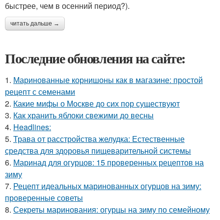
быстрее, чем в осенний период?).
читать дальше →
Последние обновления на сайте:
1.
Маринованные корнишоны как в магазине: простой
рецепт с семенами
2.
Какие мифы о Москве до сих пор существуют
3.
Как хранить яблоки свежими до весны
4.
Headlines:
5.
Трава от расстройства желудка: Естественные
средства для здоровья пищеварительной системы
6.
Маринад для огурцов: 15 проверенных рецептов на
зиму
7.
Рецепт идеальных маринованных огурцов на зиму:
проверенные советы
8.
Секреты маринования: огурцы на зиму по семейному