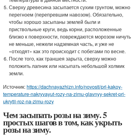
Сверху древесина засыпается сухим грунтом, можно
перегноем (перепревшим навозом). Обязательно,
чтобы хорошо засыпаны землей были и
приствольные круги, ведь корни, расположенные
близко к поверхности, повреждаются морозом ничуть
не меньше, нежели надземная часть, и уже не
«отходят» как это происходит с побегами по весне.
После того, как траншея зарыта, сверху можно
положить лапник или насыпать небольшой холмик
земли.
Источник:
https://dachnayazhizn.info/novosti/pri-kakoy-
temperature-nakryvayut-rozy-na-zimu-glavnyy-sekret-pri-
ukrytii-roz-na-zimu-rozy
Чем засыпать розы на зиму. 5
простых шагов в том, как укрыть
розы на зиму.