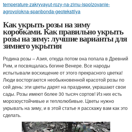
temperature-zakryvayut-rozy-na-zimu-ispolzovanie-
agrovolokna-spanbonda-geotekstilya
Как укрыть розы на зиму
коробками. Как правильно укрыть
розы на зиму: лучшие варианты для
зимнего укрытия
Родина розы – Азия, откуда потом она попала в Древний
Рим, и посвящалась богине Венере. Все народы
испытывали восхищение от этого прекрасного цветка!
Люди восторгаются необыкновенной красотой розы по
сей день: эти цветы дарят на праздники, украшают свои
сады. Розы имеют более 30 тысяч сортов! Из них есть
морозоустойчивые и теплолюбивые. Цветы нужно
укрывать на зиму, и в этой статье я расскажу вам как это
сделать.