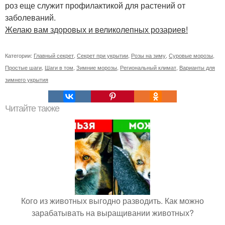
роз еще служит профилактикой для растений от
заболеваний.
Желаю вам здоровых и великолепных розариев!
Категории:
Главный секрет
,
Секрет при укрытии
,
Розы на зиму
,
Суровые морозы
,
Простые шаги
,
Шаги в том
,
Зимние морозы
,
Региональный климат
,
Варианты для
зимнего укрытия
Читайте также
Кого из животных выгодно разводить. Как можно
зарабатывать на выращивании животных?