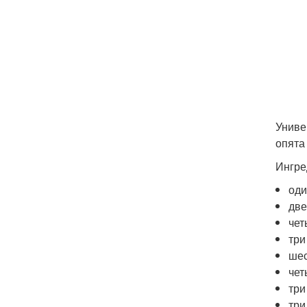
Униве
опята
Ингре
оди
две
чет
три
шес
чет
три
три