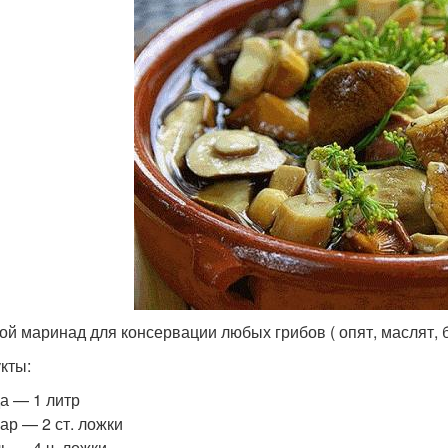
ой маринад для консервации любых грибов ( опят, маслят, бе
кты:
да — 1 литр
хар — 2 ст. ложки
ь — 4 ч. ложки