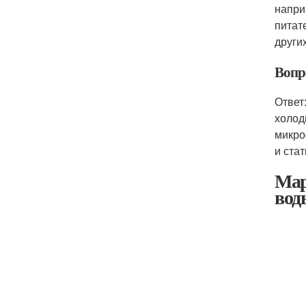
напри
питат
други
Вопро
Ответ
холод
микро
и ста
Мар
вод