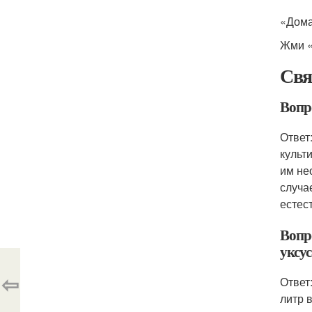
«Дома
Жми «
Свя
Вопро
Ответ
культ
им не
случа
естес
Вопр
уксус
⇦
Ответ
литр 