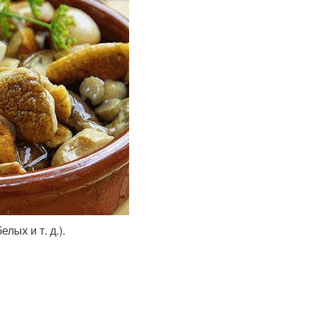
лых и т. д.).