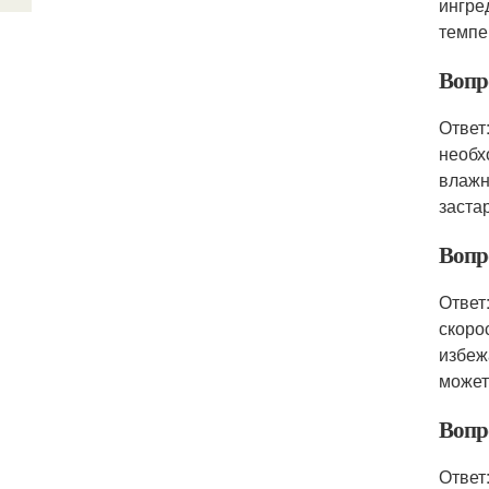
ингре
темпе
Вопро
Ответ
необх
влажн
заста
Вопро
Ответ
скоро
избеж
может
Вопро
Ответ