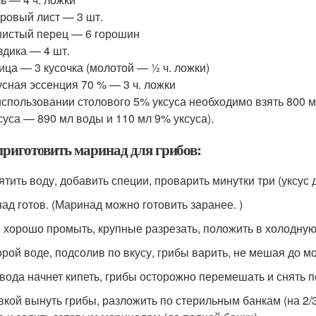
вровый лист — 3 шт.
шистый перец — 6 горошин
здика — 4 шт.
рица — 3 кусочка (молотой — ½ ч. ложки)
сусная эссенция 70 % — 3 ч. ложки
использовании столового 5% уксуса необходимо взять 800 м
суса — 890 мл воды и 110 мл 9% уксуса).
приготовить маринад для грибов:
ятить воду, добавить специи, проварить минутки три (уксус д
ад готов. (Маринад можно готовить заранее. )
 хорошо промыть, крупные разрезать, положить в холодную 
орой воде, подсолив по вкусу, грибы варить, не мешая до м
 вода начнет кипеть, грибы осторожно перемешать и снять пе
кой вынуть грибы, разложить по стерильным банкам (на 2/3 