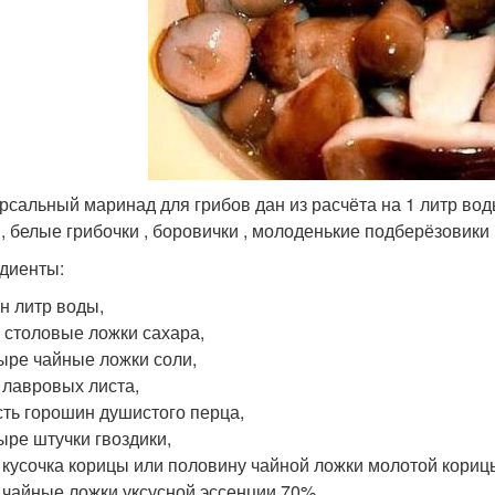
рсальный маринад для грибов дан из расчёта на 1 литр вод
 , белые грибочки , боровички , молоденькие подберёзовики 
диенты:
н литр воды,
 столовые ложки сахара,
ыре чайные ложки соли,
 лавровых листа,
ть горошин душистого перца,
ыре штучки гвоздики,
 кусочка корицы или половину чайной ложки молотой кориц
 чайные ложки уксусной эссенции 70%.