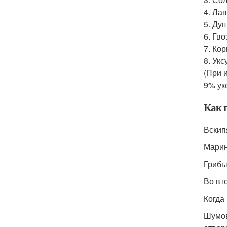
4. Ла
5. Ду
6. Гво
7. Ко
8. Ук
(При 
9% ук
Как 
Вскип
Марин
Грибы
Во вт
Когда
Шумов