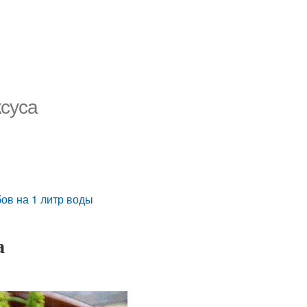
ксуса
ов на 1 литр воды
а