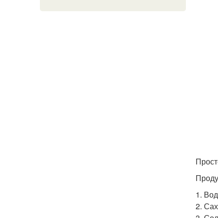
Прост
Проду
1. Во
2. Са
3. Сол