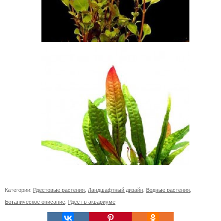
Категории:
Рдестовые растения
,
Ландшафтный дизайн
,
Водные растения
,
Ботаническое описание
,
Рдест в аквариуме