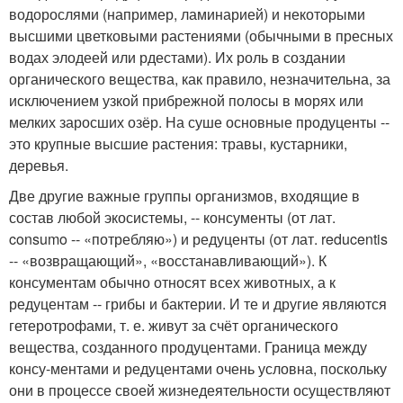
водорослями (например, ламинарией) и некоторыми
высшими цветковыми растениями (обычными в пресных
водах элодеей или рдестами). Их роль в создании
органического вещества, как правило, незначительна, за
исключением узкой прибрежной полосы в морях или
мелких заросших озёр. На суше основные продуценты --
это крупные высшие растения: травы, кустарники,
деревья.
Две другие важные группы организмов, входящие в
состав любой экосистемы, -- консументы (от лат.
consumo -- «потребляю») и редуценты (от лат. reducentis
-- «возвращающий», «восстанавливающий»). К
консументам обычно относят всех животных, а к
редуцентам -- грибы и бактерии. И те и другие являются
гетеротрофами, т. е. живут за счёт органического
вещества, созданного продуцентами. Граница между
консу-ментами и редуцентами очень условна, поскольку
они в процессе своей жизнедеятельности осуществляют