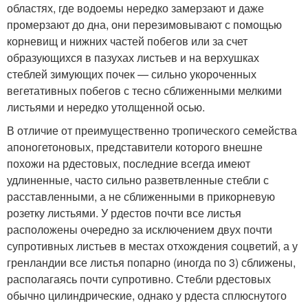
областях, где водоемы нередко замерзают и даже
промерзают до дна, они перезимовывают с помощью
корневищ и нижних частей побегов или за счет
образующихся в пазухах листьев и на верхушках
стеблей зимующих почек — сильно укороченных
вегетативных побегов с тесно сближенными мелкими
листьями и нередко утолщенной осью.
В отличие от преимущественно тропического семейства
апоногетоновых, представители которого внешне
похожи на рдестовых, последние всегда имеют
удлиненные, часто сильно разветвленные стебли с
расставленными, а не сближенными в прикорневую
розетку листьями. У рдестов почти все листья
расположены очередно за исключением двух почти
супротивных листьев в местах отхождения соцветий, а у
гренландии все листья попарно (иногда по 3) сближены,
располагаясь почти супротивно. Стебли рдестовых
обычно цилиндрические, однако у рдеста сплюснутого