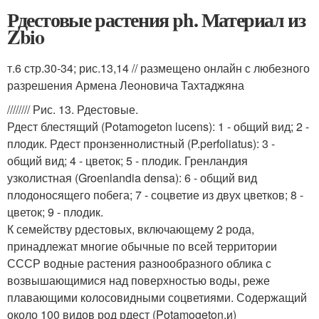
Рдестовые растения ph. Материал из
Zbio
т.6 стр.30-34; рис.13,14 // размещено онлайн с любезного
разрешения Армена Леоновича Тахтаджяна
//////// Рис. 13. Рдестовые.
Рдест блестящий (Potamogeton lucens): 1 - общий вид; 2 -
плодик. Рдест пронзеннолистный (P.perfoliatus): 3 -
общий вид; 4 - цветок; 5 - плодик. Гренландия
узколистная (Groenlandia densa): 6 - общий вид
плодоносящего побега; 7 - соцветие из двух цветков; 8 -
цветок; 9 - плодик.
К семейству рдестовых, включающему 2 рода,
принадлежат многие обычные по всей территории
СССР водные растения разнообразного облика с
возвышающимися над поверхностью воды, реже
плавающими колосовидными соцветиями. Содержащий
около 100 видов род рдест (Potamogeton,и)