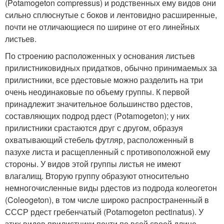
(Potamogeton compressus) и родственных ему видов они
сильно сплюснутые с боков и лентовидно расширенные,
почти не отличающиеся по ширине от его линейных
листьев.
По строению расположенных у основания листьев
прилистниковидных придатков, обычно принимаемых за
прилистники, все рдестовые можно разделить на три
очень неодинаковые по объему группы. К первой
принадлежит значительное большинство рдестов,
составляющих подрод рдест (Potamogeton); у них
прилистники срастаются друг с другом, образуя
охватывающий стебель футляр, расположенный в
пазухе листа и расщепленный с противоположной ему
стороны. У видов этой группы листья не имеют
влагалищ. Вторую группу образуют относительно
немногочисленные виды рдестов из подрода колеогетон
(Coleogeton), в том числе широко распространенный в
СССР рдест гребенчатый (Potamogeton pectinatus). У
этих видов прилистники почти по всей своей длине