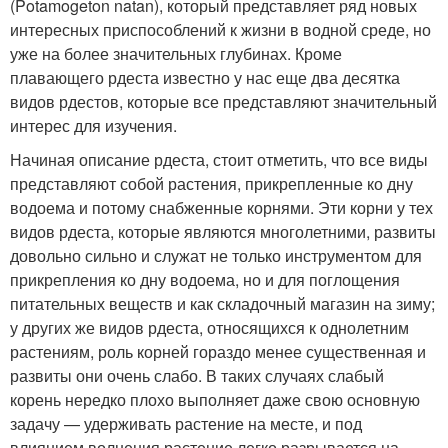
(Potamogeton natan), который представляет ряд новых
интересных приспособлений к жизни в водной среде, но
уже на более значительных глубинах. Кроме
плавающего рдеста известно у нас еще два десятка
видов рдестов, которые все представляют значительный
интерес для изучения.
Начиная описание рдеста, стоит отметить, что все виды
представляют собой растения, прикрепленные ко дну
водоема и потому снабженные корнями. Эти корни у тех
видов рдеста, которые являются многолетними, развиты
довольно сильно и служат не только инструментом для
прикрепления ко дну водоема, но и для поглощения
питательных веществ и как складочный магазин на зиму;
у других же видов рдеста, относящихся к однолетним
растениям, роль корней гораздо менее существенная и
развиты они очень слабо. В таких случаях слабый
корень нередко плохо выполняет даже свою основную
задачу — удерживать растение на месте, и под
влиянием волнения растение легко разрывается на