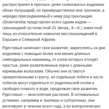
распространен в пресных, реже солоноватых водоемах
обоих полушарий, но преимущественно вне тропиков, а
нередко присоединяемый к нему род гренландия
(Groenlandia) представлен всего одним видом —
гренландией густолистной (G. densa,, 6—9 ), известной
лишь из относительно немногих местонахождений в
Евразии и Северной Африке.
Рдестовые начинают свое развитие, закрепляясь на дне
водоемов с помощью более или менее длинных
симподиальных корневищ, от узлов которых отходят
простые, реже разветвленные корни с длинными
корневыми волосками. Обычно они остаются
прикрепленными к грунту, но отдельные побеги и части
побегов могут отделяться от родительской особи и
свободно плавать в воде, продолжая свое развитие.
Рдестовые — многолетние растения. В оптимальных
условиях, например в тропиках и субтропиках, они
вегетируют в течение всего года, а во внетропических