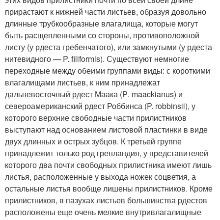
прирастают к нижней части листьев, образуя довольно
длинные трубкообразные влагалища, которые могут
быть расщепленными со стороны, противоположной
листу (у рдеста гребенчатого), или замкнутыми (у рдеста
нитевидного — P. filiformis). Существуют немногие
переходные между обеими группами виды: с короткими
влагалищами листьев, к ним принадлежат
дальневосточный рдест Маака (Р. maackianus) и
североамериканский рдест Роббинса (P. robbinsii), у
которого верхние свободные части прилистников
выступают над основанием листовой пластинки в виде
двух длинных и острых зубцов. К третьей группе
принадлежит только род гренландия, у представителей
которого два почти свободных прилистника имеют лишь
листья, расположенные у выхода ножек соцветия, а
остальные листья вообще лишены прилистников. Кроме
прилистников, в пазухах листьев большинства рдестов
расположены еще очень мелкие внутривлагалищные