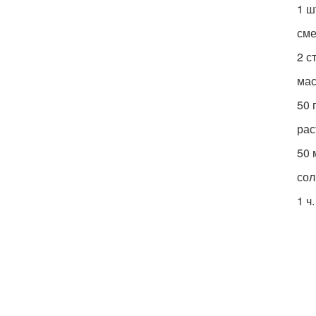
1 ш
сме
2 ст
мас
50 
рас
50 
сол
1 ч.