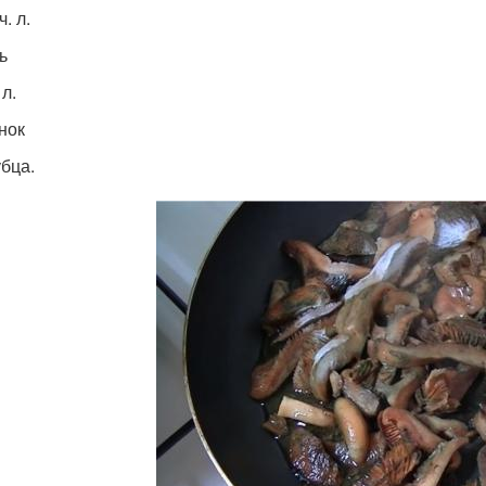
ч. л.
ь
 л.
нок
убца.