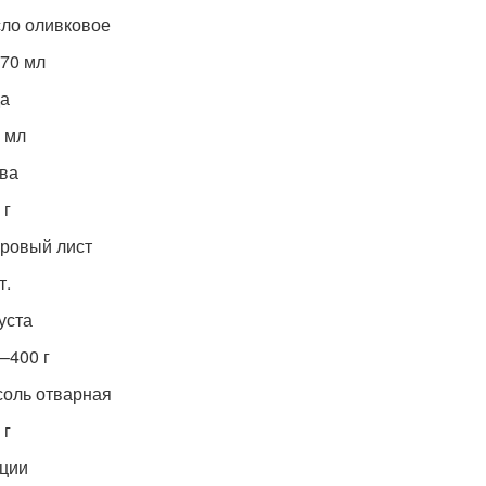
ло оливковое
70 мл
да
 мл
ва
 г
ровый лист
т.
уста
–400 г
оль отварная
 г
ции