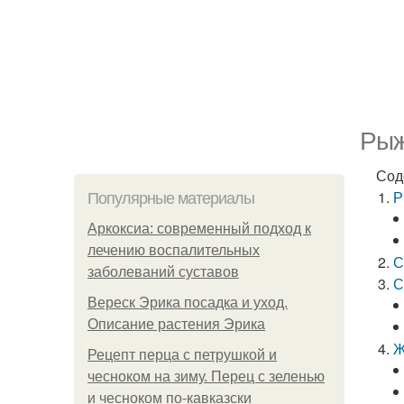
Рыж
Сод
Р
Популярные материалы
Аркоксиа: современный подход к
лечению воспалительных
С
заболеваний суставов
С
Вереск Эрика посадка и уход.
Описание растения Эрика
Ж
Рецепт перца с петрушкой и
чесноком на зиму. Перец с зеленью
и чесноком по-кавказски