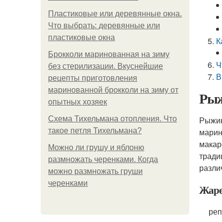
Пластиковые или деревянные окна.
Что выбрать: деревянные или
пластиковые окна
К
Брокколи маринованная на зиму
Ч
без стерилизации. Вкуснейшие
В
рецепты приготовления
маринованной брокколи на зиму от
Рыж
опытных хозяек
Схема Тихельмана отопления. Что
Рыжик
такое петля Тихельмана?
марин
макар
Можно ли грушу и яблоню
тради
размножать черенками. Когда
разли
можно размножать груши
черенками
Жаре
реп