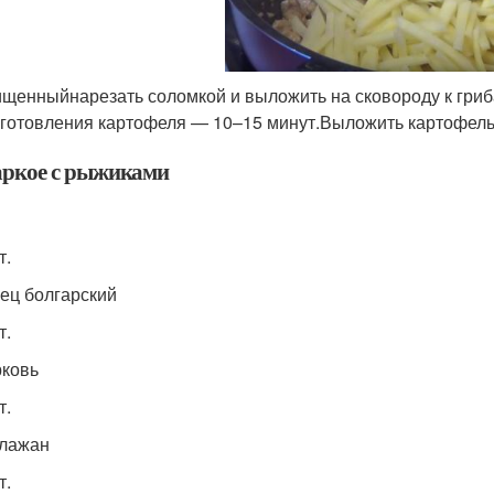
щенныйнарезать соломкой и выложить на сковороду к гриб
готовления картофеля — 10–15 минут.Выложить картофель 
ркое с рыжиками
т.
ец болгарский
т.
ковь
т.
клажан
т.