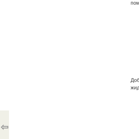
пом
Доб
жид
⇦