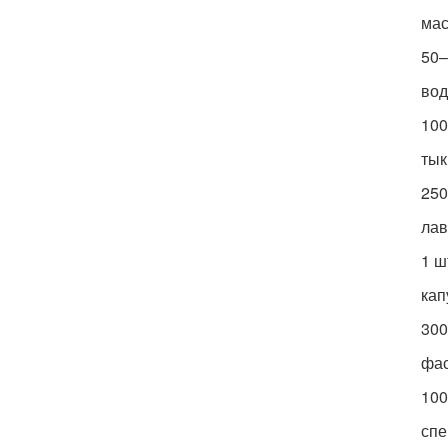
мас
50–
во
100
тык
250
лав
1 ш
кап
300
фас
100
спе