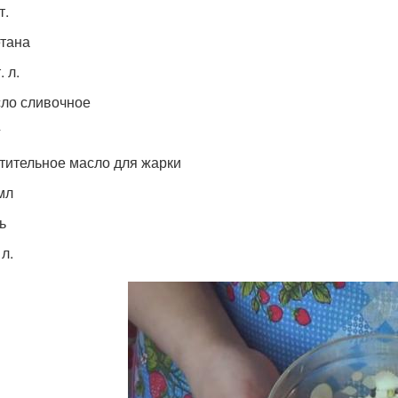
т.
тана
. л.
ло сливочное
г
тительное масло для жарки
мл
ь
 л.