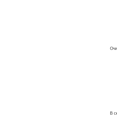
Очи
В с