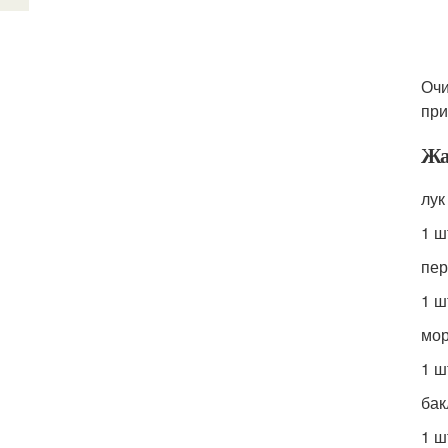
Очи
при
Жа
лук
1 ш
пер
1 ш
мор
1 ш
ба
1 ш