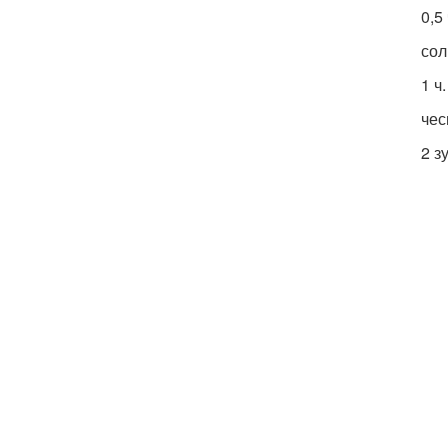
0,5 
сол
1 ч.
чес
2 з