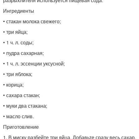
разрыхлителя используется пищевая сода.
Ингредиенты
• стакан молока свежего;
• три яйца;
• 1 ч. л. соды;
• пудра сахарная;
• 1 ч. л. эссенции уксусной;
• три яблока;
• корица;
• сахара стакан;
• муки два стакана;
• масло слив.
Приготовление
1. В миску разбейте три яйца. Добавьте сразу весь сахар.