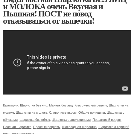
и МОЛОКА очень Вкусная и
Пышная! ПОСТ не повод
отказываться от выпечки!
Категории:
Шарлотка без яиц
,
Манник без яиц
,
Классический рецепт
,
Шарлотка на
молоке
,
Шарлотки на молоке
,
Сливочные вкусы
,
Общие принципы
,
Шарлотка с
яблоками
,
Шарлотка без яблок
,
Шарлотка с апельсинами
,
Пошаговый рецепт
,
Постная шарлотка
,
Простые рецепты
,
Шоколадная шарлотка
,
Шарлотка с корицей
,
Вишнёвая шарлотка