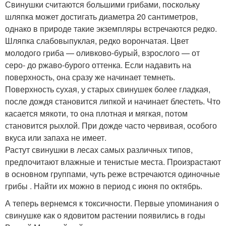
Свинушки считаются большими грибами, поскольку
шляпка может достигать диаметра 20 сантиметров,
однако в природе такие экземпляры встречаются редко.
Шляпка слабовыпуклая, редко ворончатая. Цвет
молодого гриба — оливково-бурый, взрослого — от
серо- до ржаво-бурого оттенка. Если надавить на
поверхность, она сразу же начинает темнеть.
Поверхность сухая, у старых свинушек более гладкая,
после дождя становится липкой и начинает блестеть. Что
касается мякоти, то она плотная и мягкая, потом
становится рыхлой. При дожде часто червивая, особого
вкуса или запаха не имеет.
Растут свинушки в лесах самых различных типов,
предпочитают влажные и тенистые места. Произрастают
в основном группами, чуть реже встречаются одиночные
грибы . Найти их можно в период с июня по октябрь.
А теперь вернемся к токсичности. Первые упоминания о
свинушке как о ядовитом растении появились в годы