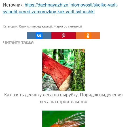
Источник:
https://dachnayazhizn.info/novosti/skolko-varit-
svinuhi-pered-zamorozkoy-kak-varit-svinushki
Категории:
Свинухи перед жаркой
,
Жарка со сметаной
Читайте также
Как взять делянку леса на вырубку. Порядок выделения
леса на строительство