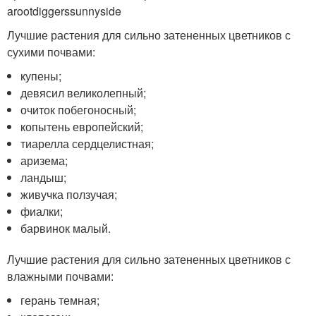
arootdiggerssunnyside
Лучшие растения для сильно затененных цветников с
сухими почвами:
купены;
девясил великолепный;
очиток побегоносный;
копытень европейский;
тиарелла сердцелистная;
аризема;
ландыш;
живучка ползучая;
фиалки;
барвинок малый.
Лучшие растения для сильно затененных цветников с
влажными почвами:
герань темная;