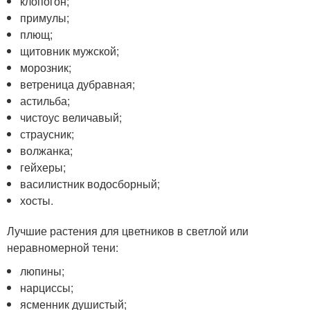
клопогон;
примулы;
плющ;
щитовник мужской;
морозник;
ветреница дубравная;
астильба;
чистоус величавый;
страусник;
волжанка;
гейхеры;
василистник водосборный;
хосты.
Лучшие растения для цветников в светлой или
неравномерной тени:
люпины;
нарциссы;
ясменник душистый;